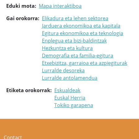
Eduki mota
Mapa interaktiboa
Gai orokorra
Elikadura eta lehen sektorea
Jarduera ekonomikoa eta kapitala
Egitura ekonomikoa eta teknologia
Enplegua eta bizi-baldintzak
Hezkuntza eta kultura
Demografia eta familia-egitura
Etxebizitza, garraioa eta azpiegiturak
Lurralde desoreka
Lurralde antolamendua
Etiketa orokorrak
Eskualdeak
Euskal Herria
Tokiko garapena
Contact