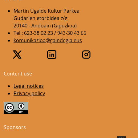
Martin Ugalde Kultur Parkea
Gudarien etorbidea z/g
20140 - Andoain (Gipuzkoa)
Tel.: 623-38 02 23 / 943-30 43 65
komunikazioa@gaindegia.eus
Content use
Legal notices
Privacy policy
Sponsors