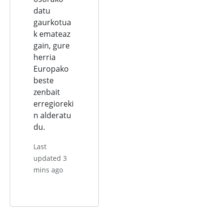
datu
gaurkotua
k emateaz
gain, gure
herria
Europako
beste
zenbait
erregioreki
n alderatu
du.
Last
updated 3
mins ago