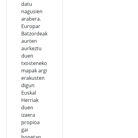
datu
nagusien
arabera.
Europar
Batzordeak
aurten
aurkeztu
duen
txosteneko
mapak argi
erakusten
digun
Euskal
Herriak
duen
izaera
propioa
gai
honetan