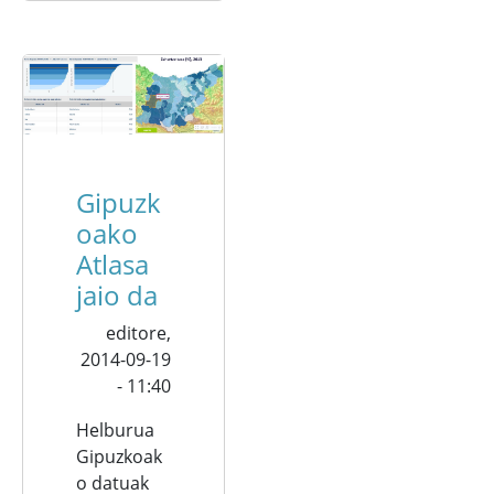
Gipuzk
oako
Atlasa
jaio da
editore,
2014-09-19
- 11:40
Helburua
Gipuzkoak
o datuak