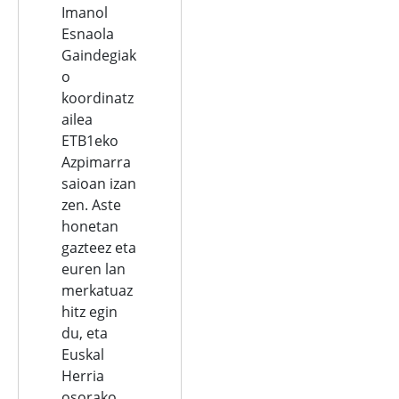
Imanol
Esnaola
Gaindegiak
o
koordinatz
ailea
ETB1eko
Azpimarra
saioan izan
zen. Aste
honetan
gazteez eta
euren lan
merkatuaz
hitz egin
du, eta
Euskal
Herria
osorako