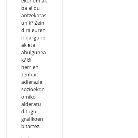
ekonomiak
ba al du
antzekotas
unik? Zein
dira euren
indargune
ak eta
ahulgunea
k? Bi
herrien
zenbait
adierazle
sozioekon
omiko
alderatu
ditugu
grafikoen
bitartez.