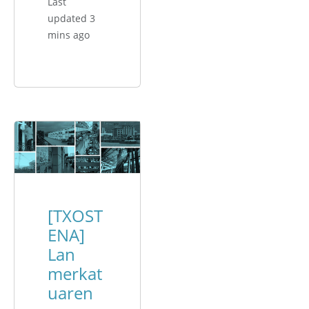
Last
updated 3
mins ago
[TXOST
ENA]
Lan
merkat
uaren