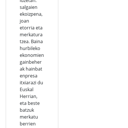
luzetan:
salgaien
ekoizpena,
joan
etorria eta
merkatura
tzea. Baina
hurbileko
ekonomien
gainbeher
ak hainbat
enpresa
itxiarazi du
Euskal
Herrian,
eta beste
batzuk
merkatu
berrien