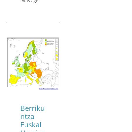
mins ago
Berriku
ntza
Euskal