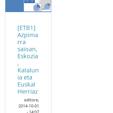
[ETB1]
Azpima
rra
saioan,
Eskozia
,
Katalun
ia eta
Euskal
Herriaz
editore,
2014-10-01
- 14:07