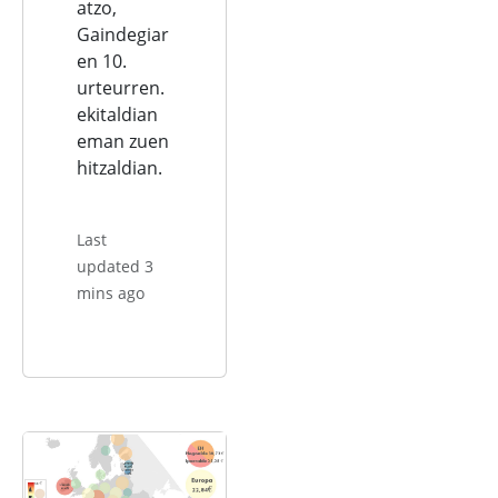
atzo,
Gaindegiar
en 10.
urteurren.
ekitaldian
eman zuen
hitzaldian.
Last
updated 3
mins ago