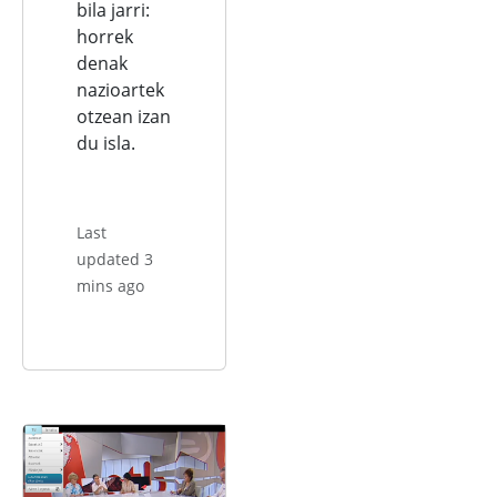
bila jarri:
horrek
denak
nazioartek
otzean izan
du isla.
Last
updated 3
mins ago