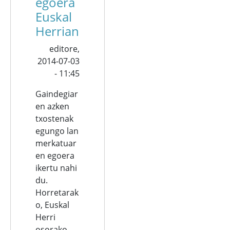
egoera
Euskal
Herrian
editore,
2014-07-03
- 11:45
Gaindegiar
en azken
txostenak
egungo lan
merkatuar
en egoera
ikertu nahi
du.
Horretarak
o, Euskal
Herri
osorako