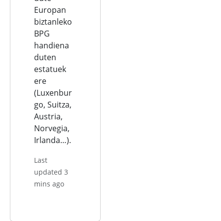
Europan
biztanleko
BPG
handiena
duten
estatuek
ere
(Luxenbur
go, Suitza,
Austria,
Norvegia,
Irlanda…).
Last
updated 3
mins ago