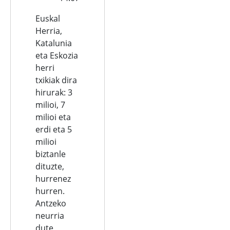
Euskal
Herria,
Katalunia
eta Eskozia
herri
txikiak dira
hirurak: 3
milioi, 7
milioi eta
erdi eta 5
milioi
biztanle
dituzte,
hurrenez
hurren.
Antzeko
neurria
dute