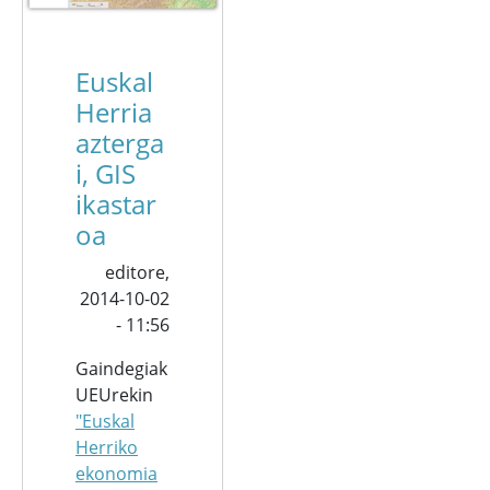
Euskal
Herria
azterga
i, GIS
ikastar
oa
editore,
2014-10-02
- 11:56
Gaindegiak
UEUrekin
"Euskal
Herriko
ekonomia