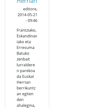
Herrian
editore,
2014-05-21
- 09:46
Frantziako,
Eskandinav
iako eta
Erresuma
Batuko
zenbait
lurraldere
n parekoa
da Euskal
Herrian
berrikuntz
an egiten
den
ahalegina,