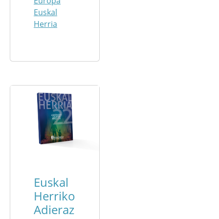
Europa
Euskal
Herria
Euskal
Herriko
Adieraz