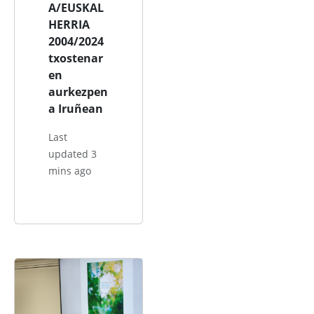
A/EUSKAL
HERRIA
2004/2024
txostenar
en
aurkezpen
a Iruñean
Last
updated 3
mins ago