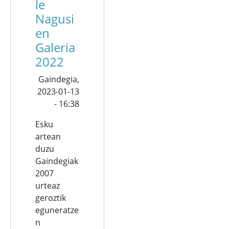
le
Nagusi
en
Galeria
2022
Gaindegia,
2023-01-13
- 16:38
Esku
artean
duzu
Gaindegiak
2007
urteaz
geroztik
eguneratze
n