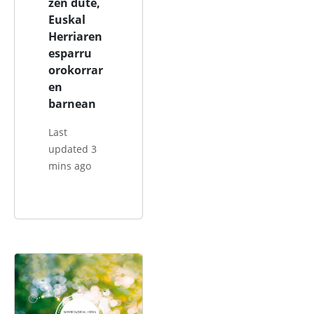
zen dute,
Euskal
Herriaren
esparru
orokorrar
en
barnean
Last
updated 3
mins ago