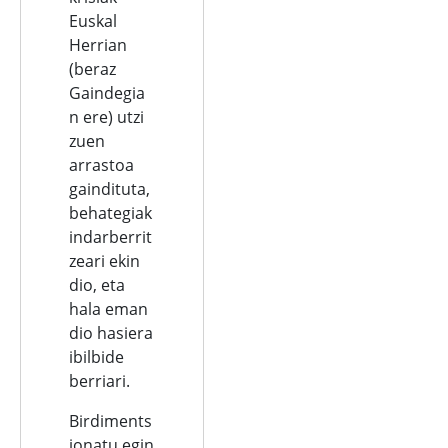
Euskal
Herrian
(beraz
Gaindegia
n ere) utzi
zuen
arrastoa
gaindituta,
behategiak
indarberrit
zeari ekin
dio, eta
hala eman
dio hasiera
ibilbide
berriari.
Birdiments
ionatu egin