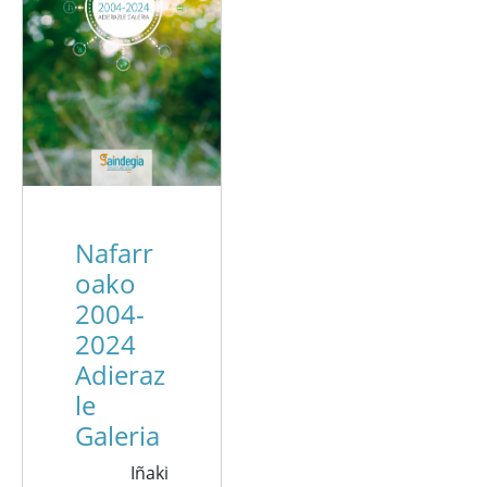
Nafarr
oako
2004-
2024
Adieraz
le
Galeria
Iñaki