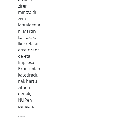
ziren,
mintzaldi
zein
lantaldeeta
n. Martin
Larrazak,
Ikerketako
erretoreor
de eta
Enpresa
Ekonomian
katedradu
nak hartu
zituen
denak,
NUPen
izenean.
Last