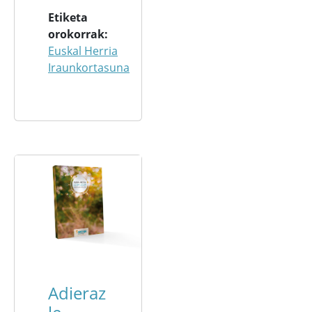
Etiketa
orokorrak
Euskal Herria
Iraunkortasuna
Adieraz