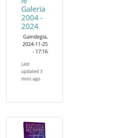
le
Galeria
2004 -
2024
Gaindegia,
2024-11-25
- 17:16
Last
updated 3
mins ago