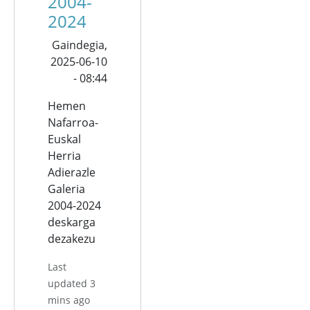
2004-
2024
Gaindegia,
2025-06-10
- 08:44
Hemen
Nafarroa-
Euskal
Herria
Adierazle
Galeria
2004-2024
deskarga
dezakezu
Last
updated 3
mins ago