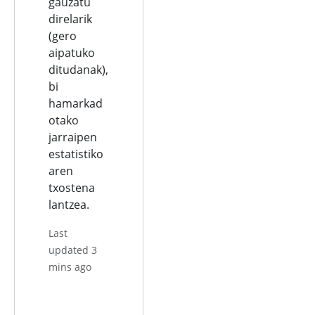
gauzatu
direlarik
(gero
aipatuko
ditudanak),
bi
hamarkad
otako
jarraipen
estatistiko
aren
txostena
lantzea.
Last
updated 3
mins ago