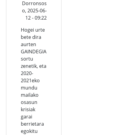
Dorronsos
o,
2025-06-
12 - 09:22
Hogei urte
bete dira
aurten
GAINDEGIA
sortu
zenetik, eta
2020-
2021eko
mundu
mailako
osasun
krisiak
garai
berrietara
egokitu