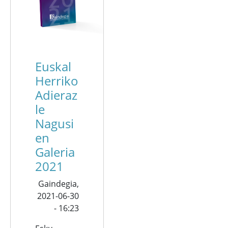
Euskal
Herriko
Adieraz
le
Nagusi
en
Galeria
2021
Gaindegia,
2021-06-30
- 16:23