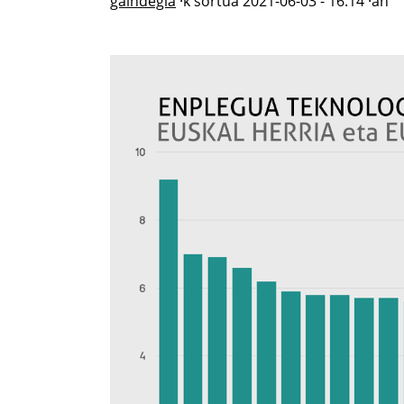
gaindegia
·k sortua
2021-06-03 - 16:14
·an