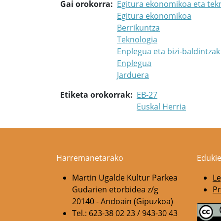
Gai orokorra
Egitura ekonomikoa eta tek
Egitura ekonomikoa
Berrikuntza
Teknologia
Enplegua eta bizi-baldintzak
Enplegua
Jarduera
Etiketa orokorrak
EB-27
Euskal Herria
Harremanetarako
Edukie
Martin Ugalde Kultur Parkea
Le
Gudarien etorbidea z/g
Pr
20140 - Andoain (Gipuzkoa)
Tel.: 623-38 02 23 / 943-30 43