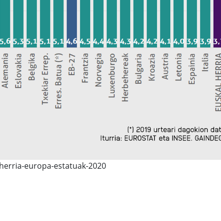
-herria-europa-estatuak-2020