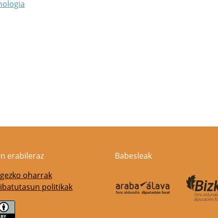
nologia
n erabileraz
Babesleak
gezko oharrak
ibatutasun politikak