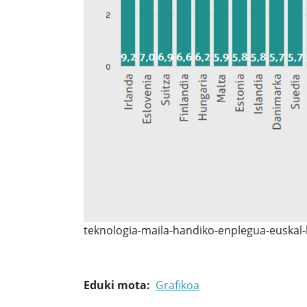
teknologia-maila-handiko-enplegua-euskal
Eduki mota
Grafikoa