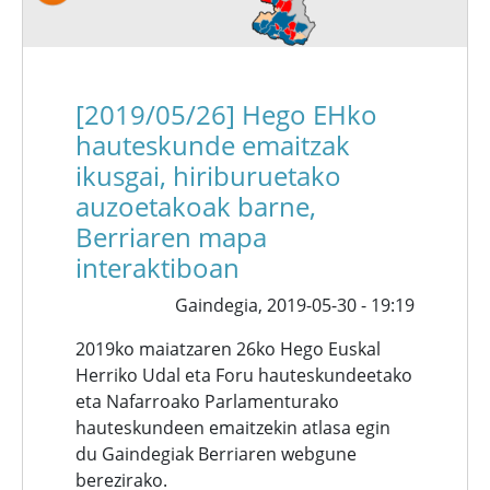
[2019/05/26] Hego EHko
hauteskunde emaitzak
ikusgai, hiriburuetako
auzoetakoak barne,
Berriaren mapa
interaktiboan
Gaindegia,
2019-05-30 - 19:19
2019ko maiatzaren 26ko Hego Euskal
Herriko Udal eta Foru hauteskundeetako
eta Nafarroako Parlamenturako
hauteskundeen emaitzekin atlasa egin
du Gaindegiak Berriaren webgune
berezirako.