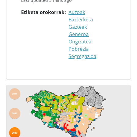
Last updated 3 mins ago
Etiketa orokorrak
Auzoak
Bazterketa
Gazteak
Generoa
Ongizatea
Pobrezia
Segregazioa