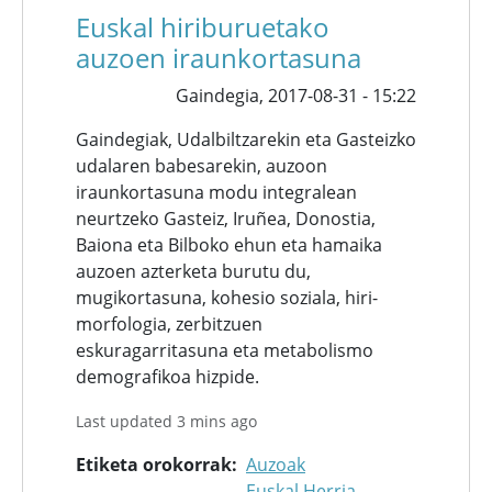
Euskal hiriburuetako
auzoen iraunkortasuna
Gaindegia,
2017-08-31 - 15:22
Gaindegiak, Udalbiltzarekin eta Gasteizko
udalaren babesarekin, auzoon
iraunkortasuna modu integralean
neurtzeko Gasteiz, Iruñea, Donostia,
Baiona eta Bilboko ehun eta hamaika
auzoen azterketa burutu du,
mugikortasuna, kohesio soziala, hiri-
morfologia, zerbitzuen
eskuragarritasuna eta metabolismo
demografikoa hizpide.
Last updated 3 mins ago
Etiketa orokorrak
Auzoak
Euskal Herria