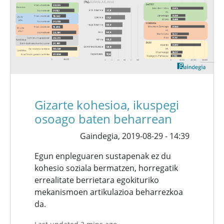
Gizarte kohesioa, ikuspegi
osoago baten beharrean
Gaindegia,
2019-08-29 - 14:39
Egun enpleguaren sustapenak ez du
kohesio soziala bermatzen, horregatik
errealitate berrietara egokituriko
mekanismoen artikulazioa beharrezkoa
da.