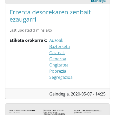
Errenta desorekaren zenbait
ezaugarri
Last updated 3 mins ago
Etiketa orokorrak
Auzoak
Bazterketa
Gazteak
Generoa
Ongizatea
Pobrezia
Segregazioa
Gaindegia,
2020-05-07 - 14:25