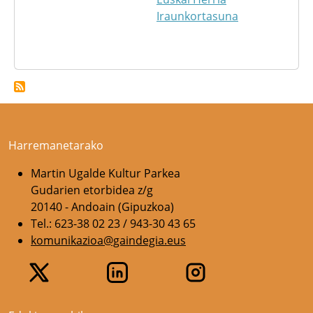
Iraunkortasuna
Harremanetarako
Martin Ugalde Kultur Parkea
Gudarien etorbidea z/g
20140 - Andoain (Gipuzkoa)
Tel.: 623-38 02 23 / 943-30 43 65
komunikazioa@gaindegia.eus