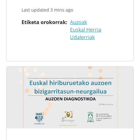
Last updated 3 mins ago
Etiketa orokorrak
Auzoak
Euskal Herria
Udalerriak