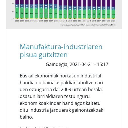
Manufaktura-industriaren
pisua gutxitzen
Gaindegia,
2021-04-21 - 15:17
Euskal ekonomiak nortasun industrial
handia du baina aspaldian ahultzen ari
den ezaugarria da. 2009 urtean bezala,
osasun larrialdiaren testuinguru
ekonomikoak indar handiagoz kaltetu
ditu industria jarduerak gainontzekoak
baino.