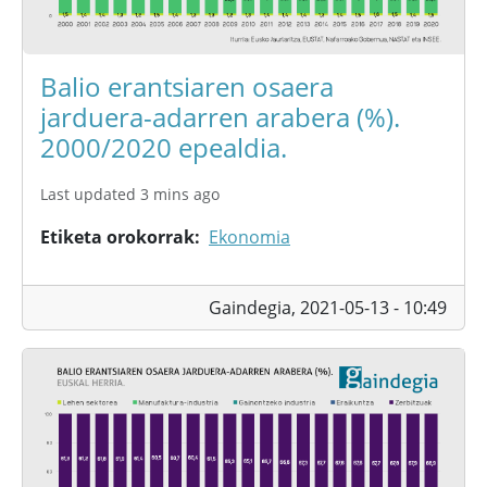
Balio erantsiaren osaera
jarduera-adarren arabera (%).
2000/2020 epealdia.
Last updated 3 mins ago
Etiketa orokorrak
Ekonomia
Gaindegia,
2021-05-13 - 10:49