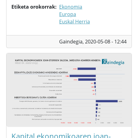
Etiketa orokorrak
Ekonomia
Europa
Euskal Herria
Gaindegia,
2020-05-08 - 12:44
Kapital ekonomikoaren joan-