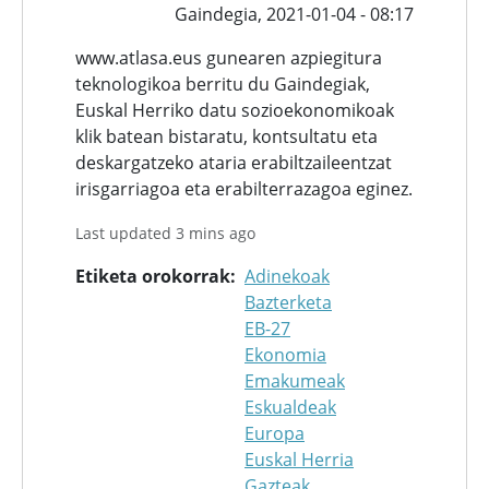
Gaindegia,
2021-01-04 - 08:17
www.atlasa.eus gunearen azpiegitura
teknologikoa berritu du Gaindegiak,
Euskal Herriko datu sozioekonomikoak
klik batean bistaratu, kontsultatu eta
deskargatzeko ataria erabiltzaileentzat
irisgarriagoa eta erabilterrazagoa eginez.
Last updated 3 mins ago
Etiketa orokorrak
Adinekoak
Bazterketa
EB-27
Ekonomia
Emakumeak
Eskualdeak
Europa
Euskal Herria
Gazteak