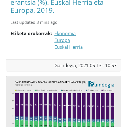
erantsia (%). Euskal Herria eta
Europa, 2019.
Last updated 3 mins ago
Etiketa orokorrak
Ekonomia
Europa
Euskal Herria
Gaindegia,
2021-05-13 - 10:57