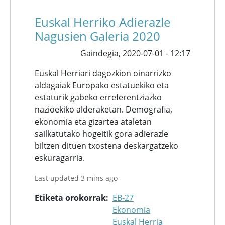
Euskal Herriko Adierazle
Nagusien Galeria 2020
Gaindegia,
2020-07-01 - 12:17
Euskal Herriari dagozkion oinarrizko
aldagaiak Europako estatuekiko eta
estaturik gabeko erreferentziazko
nazioekiko alderaketan. Demografia,
ekonomia eta gizartea ataletan
sailkatutako hogeitik gora adierazle
biltzen dituen txostena deskargatzeko
eskuragarria.
Last updated 3 mins ago
Etiketa orokorrak
EB-27
Ekonomia
Euskal Herria