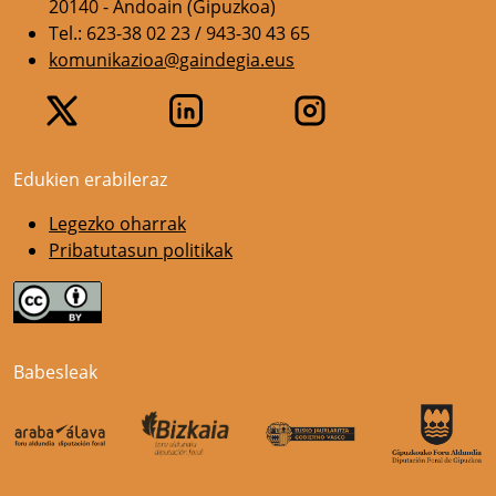
20140 - Andoain (Gipuzkoa)
Tel.: 623-38 02 23 / 943-30 43 65
komunikazioa@gaindegia.eus
Edukien erabileraz
Legezko oharrak
Pribatutasun politikak
Babesleak