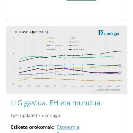
I+G gastua. EH eta mundua
Last updated 3 mins ago
Etiketa orokorrak
Ekonomia