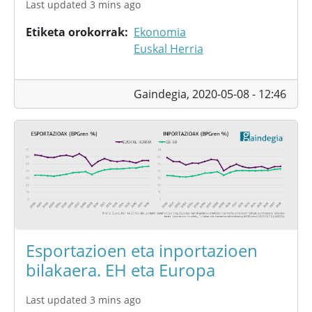
Last updated 3 mins ago
Etiketa orokorrak
Ekonomia
Euskal Herria
Gaindegia,
2020-05-08 - 12:46
Esportazioen eta inportazioen
bilakaera. EH eta Europa
Last updated 3 mins ago