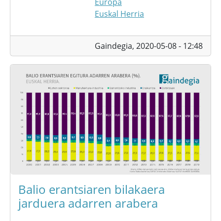
Europa
Euskal Herria
Gaindegia,
2020-05-08 - 12:48
Balio erantsiaren bilakaera
jarduera adarren arabera