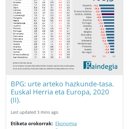
BPG: urte arteko hazkunde-tasa.
Euskal Herria eta Europa, 2020
(II).
Last updated 3 mins ago
Etiketa orokorrak
Ekonomia