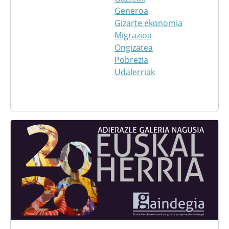
Generoa
Gizarte ekonomia
Migrazioa
Ongizatea
Pobrezia
Udalerriak