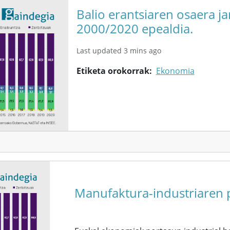
Balio erantsiaren osaera j
2000/2020 epealdia.
Last updated 3 mins ago
Etiketa orokorrak
Ekonomia
Manufaktura-industriaren p