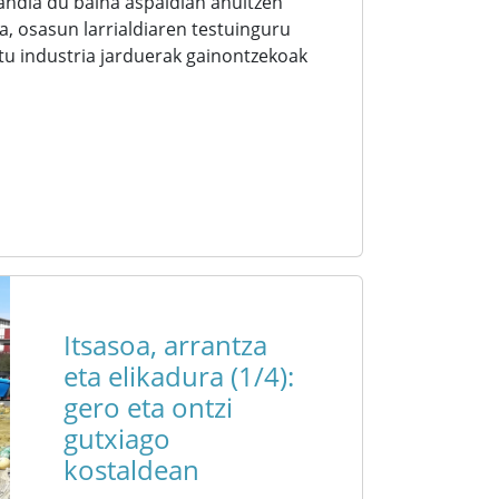
andia du baina aspaldian ahultzen
a, osasun larrialdiaren testuinguru
tu industria jarduerak gainontzekoak
Itsasoa, arrantza
eta elikadura (1/4):
gero eta ontzi
gutxiago
kostaldean