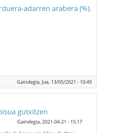
arduera-adarren arabera (%).
Gaindegia,
Jue, 13/05/2021 - 10:49
isua gutxitzen
Gaindegia,
2021-04-21 - 15:17