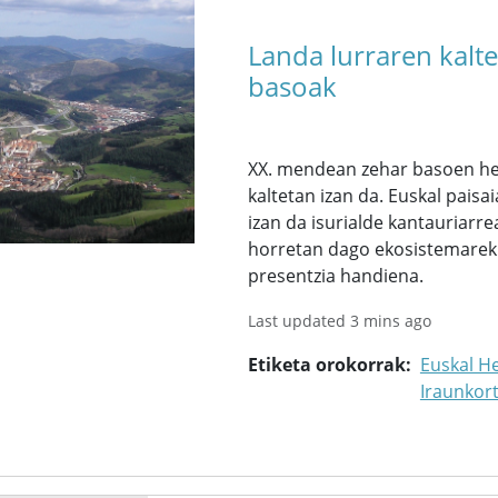
Landa lurraren kalt
basoak
XX. mendean zehar basoen hed
kaltetan izan da. Euskal pai
izan da isurialde kantauriarre
horretan dago ekosistemarekik
presentzia handiena.
Last updated 3 mins ago
Etiketa orokorrak
Euskal He
Iraunkor