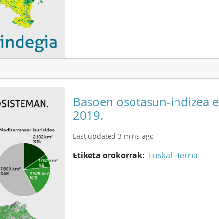
Basoen osotasun-indizea e
2019.
Last updated 3 mins ago
Etiketa orokorrak
Euskal Herria