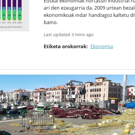
Euskal ekonomiak nortasun industrial h
ari den ezaugarria da. 2009 urtean bezal
ekonomikoak indar handiagoz kaltetu di
baino.
Last updated 3 mins ago
Etiketa orokorrak
Ekonomia