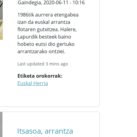
Gaindegia,
2020-06-11 - 10:16
1986tik aurrera etengabea
izan da euskal arrantza
flotaren gutxitzea. Halere,
Lapurdik besteek baino
hobeto eutsi dio gertuko
arrantzarako ontziei.
Last updated 3 mins ago
Etiketa orokorrak
Euskal Herria
Itsasoa, arrantza