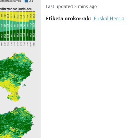
Last updated 3 mins ago
Etiketa orokorrak
Euskal Herria