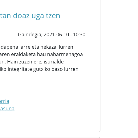
etan doaz ugaltzen
Gaindegia,
2021-06-10 - 10:30
apena larre eta nekazal lurren
saiaren eraldaketa hau nabarmenagoa
an. Hain zuzen ere, isurialde
o integritate gutxiko baso lurren
rria
tasuna