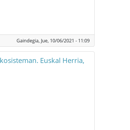
Gaindegia,
Jue, 10/06/2021 - 11:09
kosisteman. Euskal Herria,