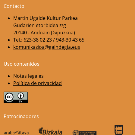
Contacto
Martin Ugalde Kultur Parkea
Gudarien etorbidea z/g
20140 - Andoain (Gipuzkoa)
Tel.: 623-38 02 23 / 943-30 43 65
komunikazioa@gaindegia.eus
Uso contenidos
Notas legales
Política de privacidad
Patrocinadores