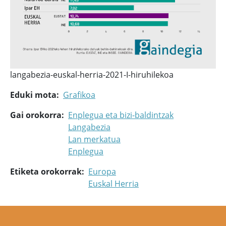
langabezia-euskal-herria-2021-I-hiruhilekoa
Eduki mota
Grafikoa
Gai orokorra
Enplegua eta bizi-baldintzak
Langabezia
Lan merkatua
Enplegua
Etiketa orokorrak
Europa
Euskal Herria