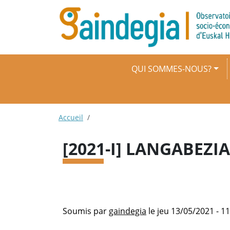
Aller au contenu principal
Navigation principale
QUI SOMMES-NOUS?
Fil d'Ariane
Accueil
[2021-I] LANGABEZI
Soumis par
gaindegia
le
jeu 13/05/2021 - 11