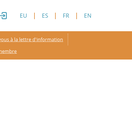
EU
ES
FR
EN
y menu
ous à la lettre d'information
 membre