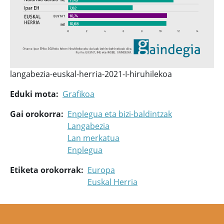
langabezia-euskal-herria-2021-I-hiruhilekoa
Eduki mota
Grafikoa
Gai orokorra
Enplegua eta bizi-baldintzak
Langabezia
Lan merkatua
Enplegua
Etiketa orokorrak
Europa
Euskal Herria