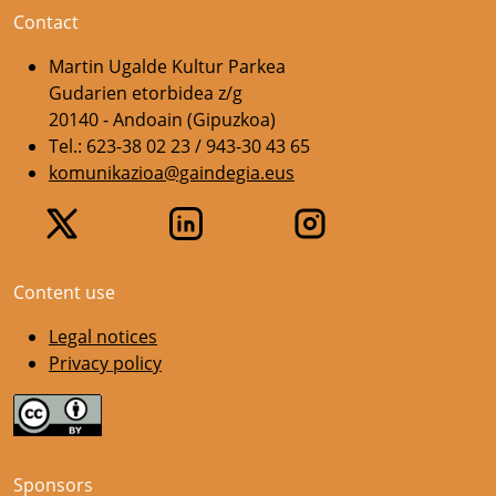
Contact
Martin Ugalde Kultur Parkea
Gudarien etorbidea z/g
20140 - Andoain (Gipuzkoa)
Tel.: 623-38 02 23 / 943-30 43 65
komunikazioa@gaindegia.eus
Content use
Legal notices
Privacy policy
Sponsors