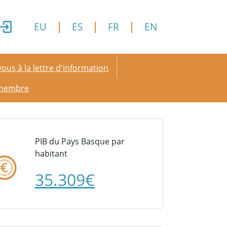
EU
ES
FR
EN
y menu
ous à la lettre d'information
 membre
PIB du Pays Basque par
habitant
35.309€