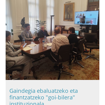
Gaindegia ebaluatzeko eta
finantzatzeko "goi-bilera"
instituzionala