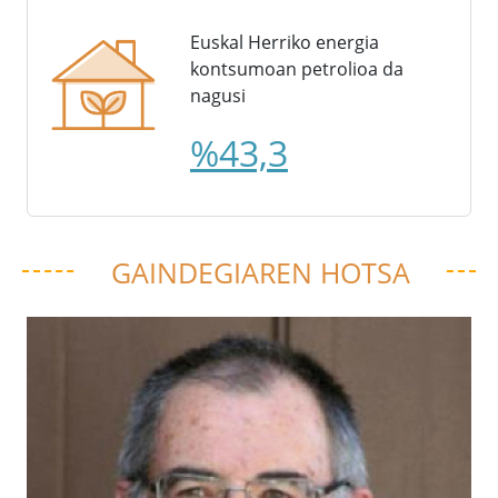
Euskal Herriko energia
kontsumoan petrolioa da
nagusi
%43,3
GAINDEGIAREN HOTSA