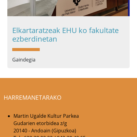
Elkartaratzeak EHU ko fakultate
ezberdinetan
Gaindegia
HARREMANETARAKO
Martin Ugalde Kultur Parkea
Gudarien etorbidea z/g
20140 - Andoain (Gipuzkoa)