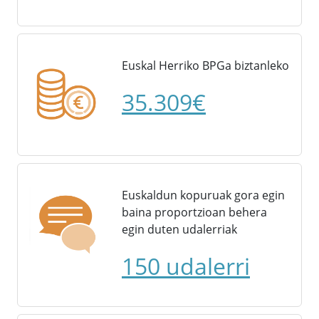
Euskal Herriko BPGa biztanleko
35.309€
Euskaldun kopuruak gora egin
baina proportzioan behera
egin duten udalerriak
150 udalerri