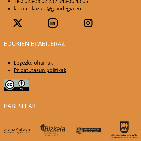
Tel.: 623-38 02 23 / 943-30 43 65
komunikazioa@gaindegia.eus
EDUKIEN ERABILERAZ
Legezko oharrak
Pribatutasun politikak
BABESLEAK