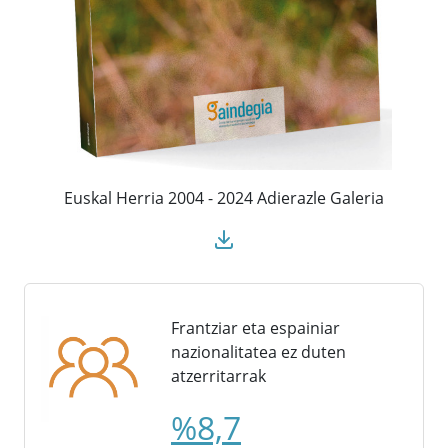
Euskal Herria 2004 - 2024 Adierazle Galeria
Frantziar eta espainiar
nazionalitatea ez duten
atzerritarrak
%8,7