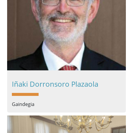
Iñaki Dorronsoro Plazaola
Gaindegia