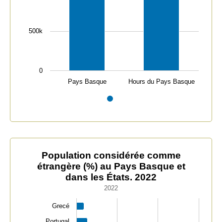
500k
0
Pays Basque
Hours du Pays Basque
End of interactive chart.
Population considérée comme étrangère (%) au Pays Ba
Population considérée comme
étrangère (%) au Pays Basque et
Bar chart with 12 bars.
dans les États. 2022
2022
2022
The chart has 1 X axis displaying categories.
The chart has 1 Y axis displaying values. Data ranges fr
Grecé
Portugal