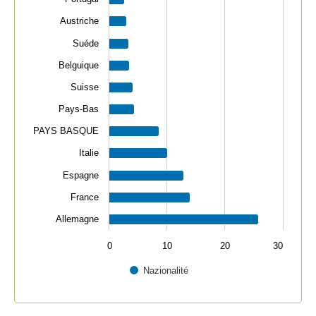
Austriche
Suéde
Belguique
Suisse
Pays-Bas
PAYS BASQUE
Italie
Espagne
France
Allemagne
0
10
20
30
Nazionalité
End of interactive chart.