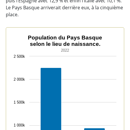
puis l’Espagne avec 12,9 % et enfin l’Italie avec 10,1 %.
Le Pays Basque arriverait derrière eux, à la cinquième
place.
Population du Pays Basque selon le lieu de naissance.
Population du Pays Basque
selon le lieu de naissance.
Bar chart with 2 bars.
2022
2022
2 500k
The chart has 1 X axis displaying categories.
The chart has 1 Y axis displaying values. Data ranges 
2 000k
1 500k
1 000k