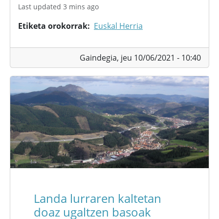
Last updated 3 mins ago
Etiketa orokorrak
Euskal Herria
Gaindegia,
jeu 10/06/2021 - 10:40
Landa lurraren kaltetan
doaz ugaltzen basoak