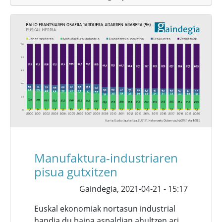
Manufaktura-industriaren
pisua gutxitzen
Gaindegia,
2021-04-21 - 15:17
Euskal ekonomiak nortasun industrial
handia du baina aspaldian ahultzen ari