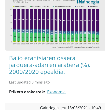
Balio erantsiaren osaera
jarduera-adarren arabera (%).
2000/2020 epealdia.
Last updated 3 mins ago
Etiketa orokorrak
Ekonomia
Gaindegia,
jeu 13/05/2021 - 10:49