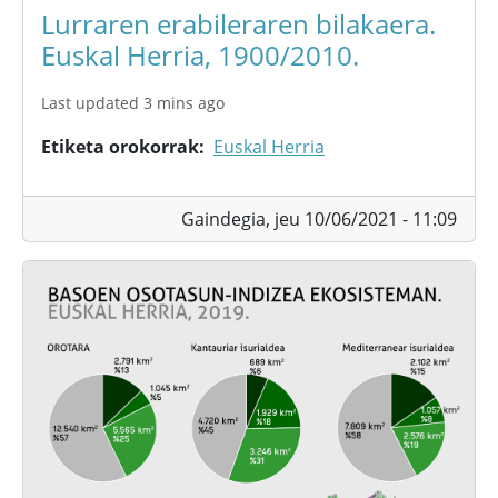
Lurraren erabileraren bilakaera.
Euskal Herria, 1900/2010.
Last updated 3 mins ago
Etiketa orokorrak
Euskal Herria
Gaindegia,
jeu 10/06/2021 - 11:09