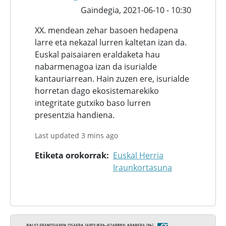
Gaindegia,
2021-06-10 - 10:30
XX. mendean zehar basoen hedapena
larre eta nekazal lurren kaltetan izan da.
Euskal paisaiaren eraldaketa hau
nabarmenagoa izan da isurialde
kantauriarrean. Hain zuzen ere, isurialde
horretan dago ekosistemarekiko
integritate gutxiko baso lurren
presentzia handiena.
Last updated 3 mins ago
Etiketa orokorrak
Euskal Herria
Iraunkortasuna