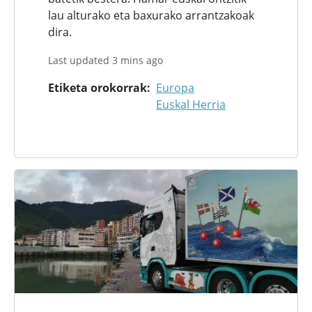
lau alturako eta baxurako arrantzakoak
dira.
Last updated 3 mins ago
Etiketa orokorrak
Europa
Euskal Herria