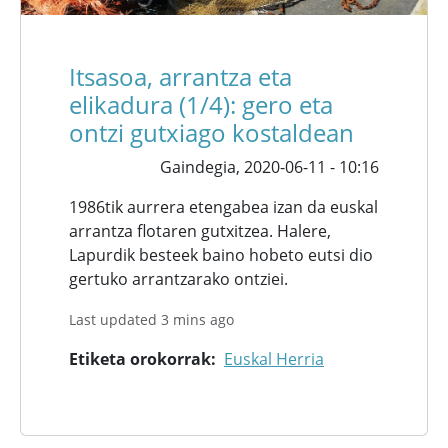
Itsasoa, arrantza eta
elikadura (1/4): gero eta
ontzi gutxiago kostaldean
Gaindegia,
2020-06-11 - 10:16
1986tik aurrera etengabea izan da euskal
arrantza flotaren gutxitzea. Halere,
Lapurdik besteek baino hobeto eutsi dio
gertuko arrantzarako ontziei.
Last updated 3 mins ago
Etiketa orokorrak
Euskal Herria