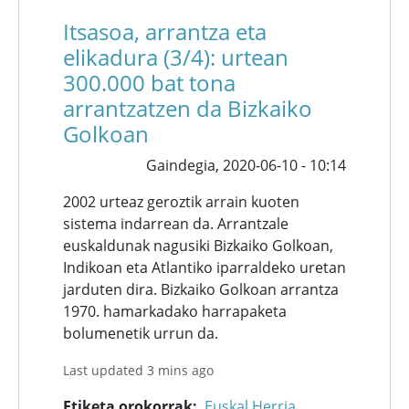
Itsasoa, arrantza eta
elikadura (3/4): urtean
300.000 bat tona
arrantzatzen da Bizkaiko
Golkoan
Gaindegia,
2020-06-10 - 10:14
2002 urteaz geroztik arrain kuoten
sistema indarrean da. Arrantzale
euskaldunak nagusiki Bizkaiko Golkoan,
Indikoan eta Atlantiko iparraldeko uretan
jarduten dira. Bizkaiko Golkoan arrantza
1970. hamarkadako harrapaketa
bolumenetik urrun da.
Last updated 3 mins ago
Etiketa orokorrak
Euskal Herria