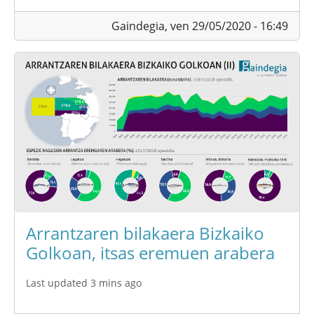
Gaindegia,
ven 29/05/2020 - 16:49
Arrantzaren bilakaera Bizkaiko
Golkoan, itsas eremuen arabera
Last updated 3 mins ago