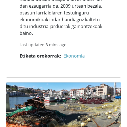
den ezaugarria da. 2009 urtean bezala,
osasun larrialdiaren testuinguru
ekonomikoak indar handiagoz kaltetu
ditu industria jarduerak gainontzekoak
baino.
Last updated 3 mins ago
Etiketa orokorrak
Ekonomia