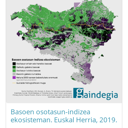
Basoen osotasun-indizea
ekosisteman. Euskal Herria, 2019.