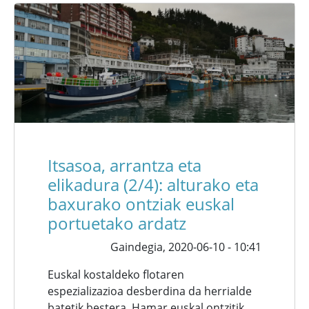
Itsasoa, arrantza eta
elikadura (2/4): alturako eta
baxurako ontziak euskal
portuetako ardatz
Gaindegia,
2020-06-10 - 10:41
Euskal kostaldeko flotaren
espezializazioa desberdina da herrialde
batetik bestera. Hamar euskal ontzitik