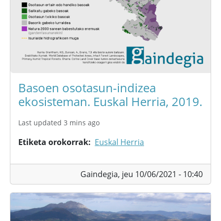
Basoen osotasun-indizea
ekosisteman. Euskal Herria, 2019.
Last updated 3 mins ago
Etiketa orokorrak
Euskal Herria
Gaindegia,
jeu 10/06/2021 - 10:40