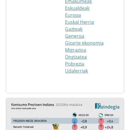
Emakumeak
Eskualdeak
Europa
Euskal Herria
Gazteak
Generoa
Gizarte ekonomia
Migrazioa
Ongizatea
Pobrezia
Udalerriak