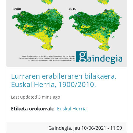
Lurraren erabileraren bilakaera.
Euskal Herria, 1900/2010.
Last updated 3 mins ago
Etiketa orokorrak
Euskal Herria
Gaindegia,
jeu 10/06/2021 - 11:09