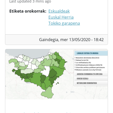
Last updated 3 mins ago
Etiketa orokorrak
Eskualdeak
Euskal Herria
Tokiko garapena
Gaindegia,
mer 13/05/2020 - 18:42