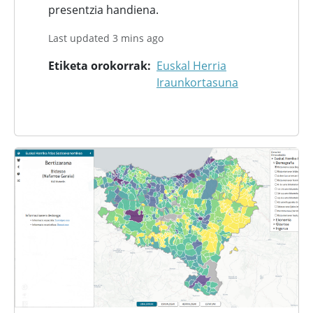
presentzia handiena.
Last updated 3 mins ago
Etiketa orokorrak
Euskal Herria
Iraunkortasuna