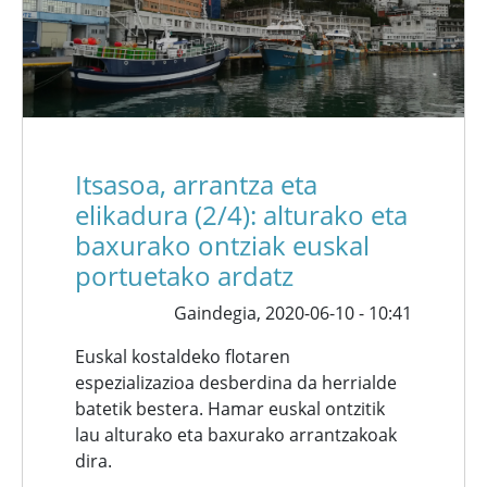
Itsasoa, arrantza eta
elikadura (2/4): alturako eta
baxurako ontziak euskal
portuetako ardatz
Gaindegia,
2020-06-10 - 10:41
Euskal kostaldeko flotaren
espezializazioa desberdina da herrialde
batetik bestera. Hamar euskal ontzitik
lau alturako eta baxurako arrantzakoak
dira.