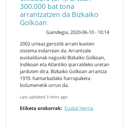
300.000 bat tona
arrantzatzen da Bizkaiko
Golkoan
Gaindegia,
2020-06-10 - 10:14
2002 urteaz geroztik arrain kuoten
sistema indarrean da. Arrantzale
euskaldunak nagusiki Bizkaiko Golkoan,
Indikoan eta Atlantiko iparraldeko uretan
jarduten dira. Bizkaiko Golkoan arrantza
1970. hamarkadako harrapaketa
bolumenetik urrun da.
Last updated 3 mins ago
Etiketa orokorrak
Euskal Herria