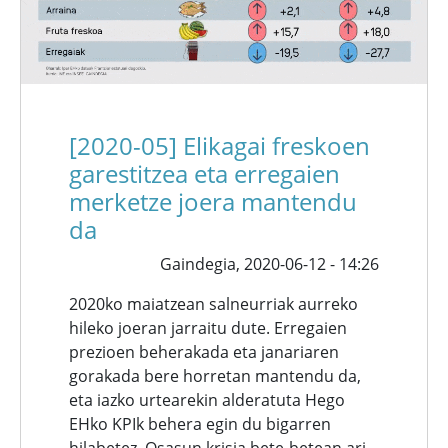
[2020-05] Elikagai freskoen
garestitzea eta erregaien
merketze joera mantendu
da
Gaindegia,
2020-06-12 - 14:26
2020ko maiatzean salneurriak aurreko
hileko joeran jarraitu dute. Erregaien
prezioen beherakada eta janariaren
gorakada bere horretan mantendu da,
eta iazko urtearekin alderatuta Hego
EHko KPIk behera egin du bigarren
hilabetez. Osasun krisia bete-betean ari