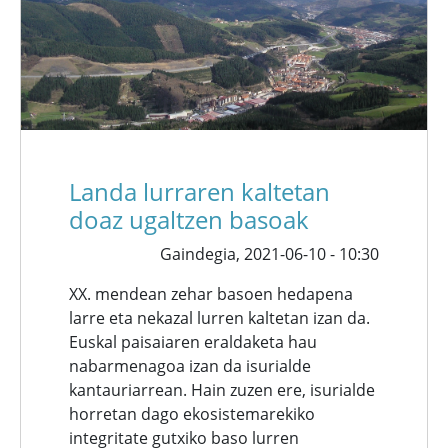
Landa lurraren kaltetan
doaz ugaltzen basoak
Gaindegia,
2021-06-10 - 10:30
XX. mendean zehar basoen hedapena
larre eta nekazal lurren kaltetan izan da.
Euskal paisaiaren eraldaketa hau
nabarmenagoa izan da isurialde
kantauriarrean. Hain zuzen ere, isurialde
horretan dago ekosistemarekiko
integritate gutxiko baso lurren