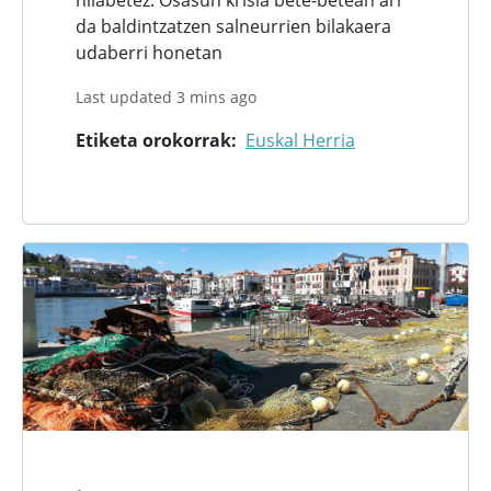
da baldintzatzen salneurrien bilakaera
udaberri honetan
Last updated 3 mins ago
Etiketa orokorrak
Euskal Herria