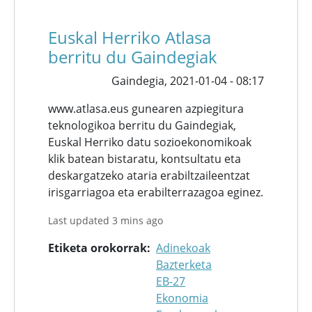
Euskal Herriko Atlasa
berritu du Gaindegiak
Gaindegia,
2021-01-04 - 08:17
www.atlasa.eus gunearen azpiegitura
teknologikoa berritu du Gaindegiak,
Euskal Herriko datu sozioekonomikoak
klik batean bistaratu, kontsultatu eta
deskargatzeko ataria erabiltzaileentzat
irisgarriagoa eta erabilterrazagoa eginez.
Last updated 3 mins ago
Etiketa orokorrak
Adinekoak
Bazterketa
EB-27
Ekonomia