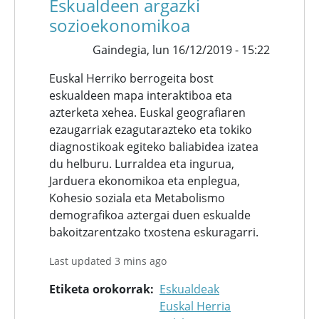
Eskualdeen argazki
sozioekonomikoa
Gaindegia,
lun 16/12/2019 - 15:22
Euskal Herriko berrogeita bost
eskualdeen mapa interaktiboa eta
azterketa xehea. Euskal geografiaren
ezaugarriak ezagutarazteko eta tokiko
diagnostikoak egiteko baliabidea izatea
du helburu. Lurraldea eta ingurua,
Jarduera ekonomikoa eta enplegua,
Kohesio soziala eta Metabolismo
demografikoa aztergai duen eskualde
bakoitzarentzako txostena eskuragarri.
Last updated 3 mins ago
Etiketa orokorrak
Eskualdeak
Euskal Herria