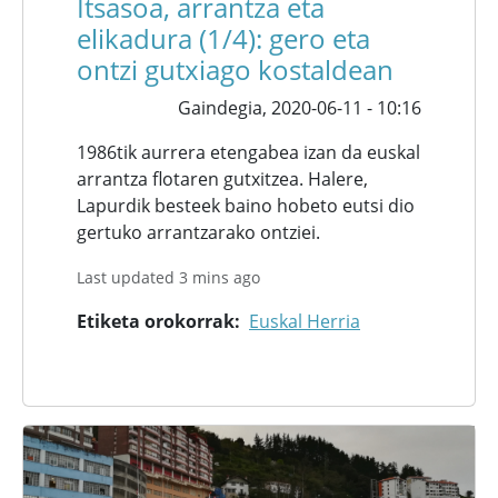
Itsasoa, arrantza eta
elikadura (1/4): gero eta
ontzi gutxiago kostaldean
Gaindegia,
2020-06-11 - 10:16
1986tik aurrera etengabea izan da euskal
arrantza flotaren gutxitzea. Halere,
Lapurdik besteek baino hobeto eutsi dio
gertuko arrantzarako ontziei.
Last updated 3 mins ago
Etiketa orokorrak
Euskal Herria