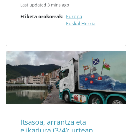
Last updated 3 mins ago
Etiketa orokorrak
Europa
Euskal Herria
Itsasoa, arrantza eta
elikadura (3/4): urtean