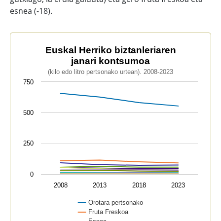
esnea (-18).
Euskal Herriko biztanleriaren janari kontsumoa
Euskal Herriko biztanleriaren
janari kontsumoa
Line chart with 12 lines.
(kilo edo litro pertsonako urtean). 2008-2023
(kilo edo litro pertsonako urtean). 2008-2023
750
The chart has 1 X axis displaying categories.
The chart has 1 Y axis displaying values. Data range
500
250
0
2008
2013
2018
2023
Orotara pertsonako
Fruta Freskoa