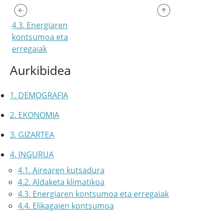
4.3. Energiaren
kontsumoa eta
erregaiak
Aurkibidea
1. DEMOGRAFIA
2. EKONOMIA
3. GIZARTEA
4. INGURUA
4.1. Airearen kutsadura
4.2. Aldaketa klimatikoa
4.3. Energiaren kontsumoa eta erregaiak
4.4. Elikagaien kontsumoa