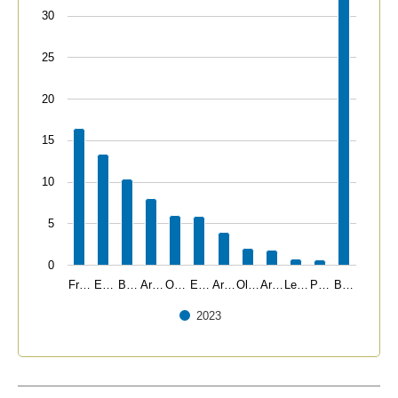
30
25
20
15
10
5
0
Fr…
E…
B…
Ar…
O…
E…
Ar…
Ol…
Ar…
Le…
P…
B…
2023
End of interactive chart.