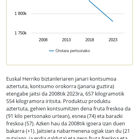
1 800k
1 750k
2008
2013
2018
2023
Orotara pertsonako
End of interactive chart.
Euskal Herriko biztanleriaren janari kontsumoa
aztertuta, kontsumo orokorra (janaria guztira)
etengabe jaitsi da 2008tik 2023ra, 657 kilogramotik
554 kilogramora iritsita. Produktuz produktu
aztertuta, gehien kontsumitzen dena fruta freskoa da
(91 kilo pertsonako urtean), esnea (74) eta barazki
freskoa (57). Azken hau da 2008tik igoera izan duen
bakarra (+1). Jaitsiera nabarmenena ogiak izan du (21
gutxiago, ia erdia galduta) eta gero fruta freskoa eta