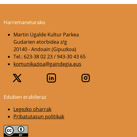
Harremanetarako
Martin Ugalde Kultur Parkea
Gudarien etorbidea z/g
20140 - Andoain (Gipuzkoa)
Tel.: 623-38 02 23 / 943-30 43 65
komunikazioa@gaindegia.eus
Edukien erabileraz
Legezko oharrak
Pribatutasun politikak