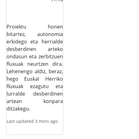
Proiektu honen
bitartez, autonomia
erkidego eta herrialde
desberdinen arteko
ondasun eta zerbitzuen
fluxuak neurtzen dira.
Lehenengo aldiz, beraz,
hego Euskal Herriko
fluxuak ezagutu eta
lurralde desberdinen
artean konpara
ditzakegu.
Last updated 3 mins ago