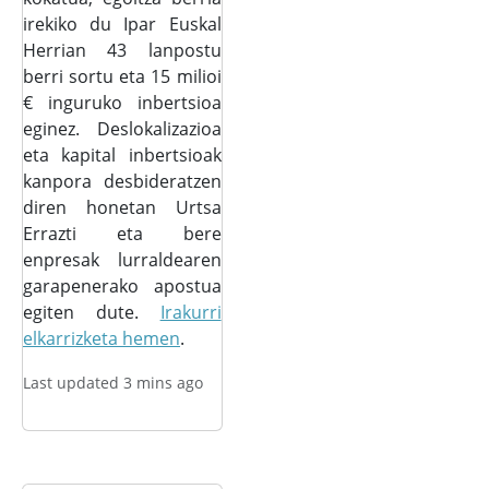
irekiko du Ipar Euskal
Herrian 43 lanpostu
berri sortu eta 15 milioi
€ inguruko inbertsioa
eginez. Deslokalizazioa
eta kapital inbertsioak
kanpora desbideratzen
diren honetan Urtsa
Errazti eta bere
enpresak lurraldearen
garapenerako apostua
egiten dute.
Irakurri
elkarrizketa hemen
.
Last updated 3 mins ago