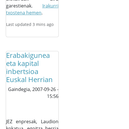
garestienak.
Irakurri
txostena hemen
.
Last updated 3 mins ago
Erabakigunea
eta kapital
inbertsioa
Euskal Herrian
Gaindegia,
2007-09-26 -
15:56
JEZ enpresak, Laudion
kokatua, egoitza berria