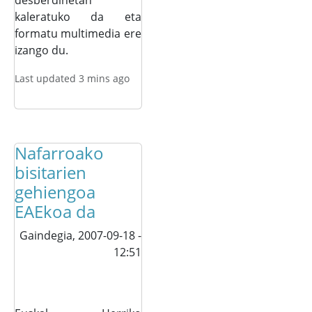
desberdinetan
kaleratuko da eta
formatu multimedia ere
izango du.
Last updated 3 mins ago
Nafarroako
bisitarien
gehiengoa
EAEkoa da
Gaindegia,
2007-09-18 -
12:51