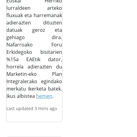
Euskal Herriko
lurraldeen arteko
fluxuak eta harremanak
adierazten dituzten
datuak geroz eta
gehiago dira.
Nafarroako Foru
Erkidegoko bisitarien
%15a EAEtik dator,
horrela adierazten du
Marketin-eko Plan
Integralerako egindako
merkatu ikerketa batek.
Ikus albistea
hemen
.
Last updated 3 mins ago