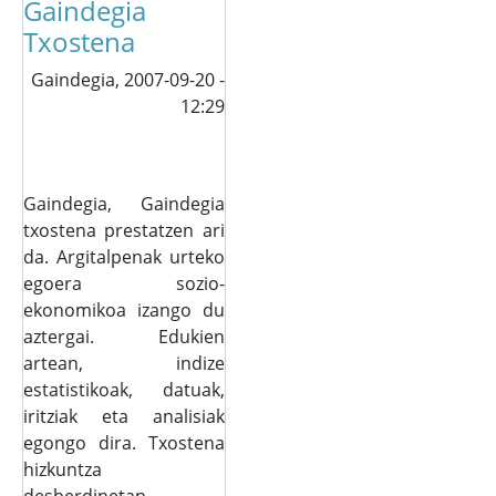
Gaindegia
Txostena
Gaindegia,
2007-09-20 -
12:29
Gaindegia, Gaindegia
txostena prestatzen ari
da. Argitalpenak urteko
egoera sozio-
ekonomikoa izango du
aztergai. Edukien
artean, indize
estatistikoak, datuak,
iritziak eta analisiak
egongo dira. Txostena
hizkuntza