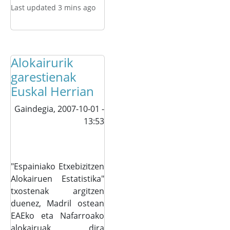
Last updated 3 mins ago
Alokairurik
garestienak
Euskal Herrian
Gaindegia,
2007-10-01 -
13:53
"Espainiako Etxebizitzen
Alokairuen Estatistika"
txostenak argitzen
duenez, Madril ostean
EAEko eta Nafarroako
alokairuak dira