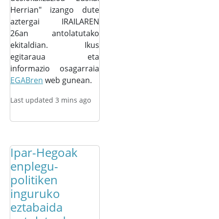
Herrian" izango dute
aztergai IRAILAREN
26an antolatutako
ekitaldian. Ikus
egitaraua eta
informazio osagarraia
EGABren
web gunean.
Last updated 3 mins ago
Ipar-Hegoak
enplegu-
politiken
inguruko
eztabaida