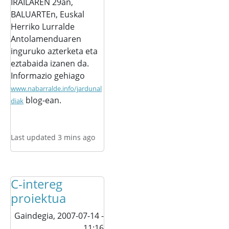
IRAILAREN 29an,
BALUARTEn, Euskal
Herriko Lurralde
Antolamenduaren
inguruko azterketa eta
eztabaida izanen da.
Informazio gehiago
www.nabarralde.info/jardunal
blog-ean.
diak
Last updated 3 mins ago
C-intereg
proiektua
Gaindegia,
2007-07-14 -
11:16