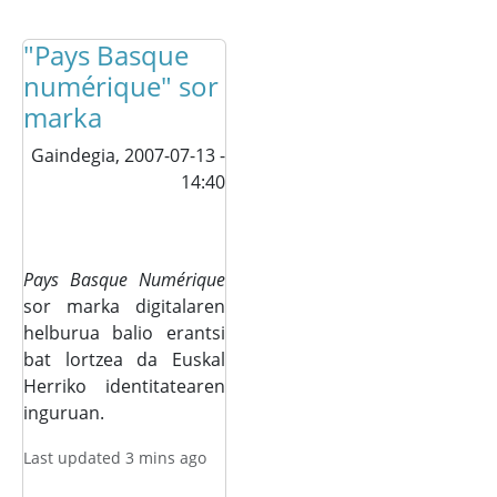
"Pays Basque
numérique" sor
marka
Gaindegia,
2007-07-13 -
14:40
Pays Basque Numérique
sor marka digitalaren
helburua balio erantsi
bat lortzea da Euskal
Herriko identitatearen
inguruan.
Last updated 3 mins ago