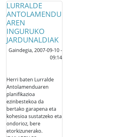
LURRALDE
ANTOLAMENDU
AREN
INGURUKO
JARDUNALDIAK
Gaindegia,
2007-09-10 -
09:14
Herri baten Lurralde
Antolamenduaren
planifikazioa
ezinbestekoa da
bertako garapena eta
kohesioa sustatzeko eta
ondorioz, bere
etorkizunerako.