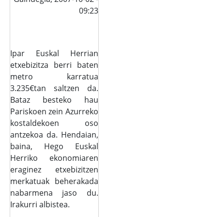
09:23
Ipar Euskal Herrian
etxebizitza berri baten
metro karratua
3.235€tan saltzen da.
Bataz besteko hau
Pariskoen zein Azurreko
kostaldekoen oso
antzekoa da. Hendaian,
baina, Hego Euskal
Herriko ekonomiaren
eraginez etxebizitzen
merkatuak beherakada
nabarmena jaso du.
Irakurri albistea.