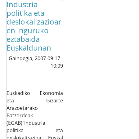
Industria
politika eta
deslokalizazioar
en inguruko
eztabaida
Euskaldunan
Gaindegia,
2007-09-17 -
10:09
Euskadiko Ekonomia
eta Gizarte
Arazoetarako
Batzordeak
(EGAB)"Industria
politika eta
deslokalizazioa Euskal