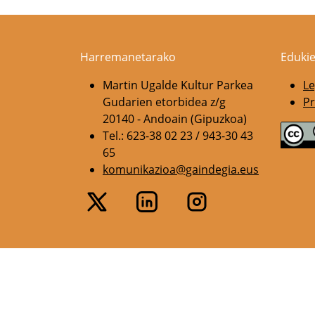
Harremanetarako
Edukie
Martin Ugalde Kultur Parkea
Le
Gudarien etorbidea z/g
Pr
20140 - Andoain (Gipuzkoa)
Tel.: 623-38 02 23 / 943-30 43
65
komunikazioa@gaindegia.eus