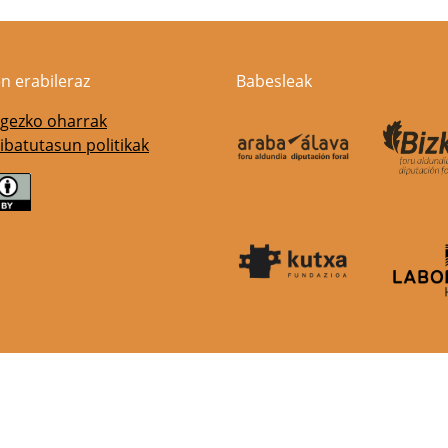
n erabileraz
Babesleak
gezko oharrak
ibatutasun politikak