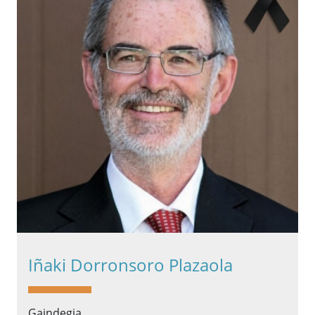
Iñaki Dorronsoro Plazaola
Gaindegia