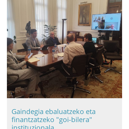
Gaindegia ebaluatzeko eta
finantzatzeko "goi-bilera"
instituzionala