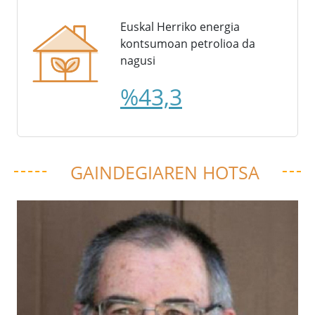
Euskal Herriko energia
kontsumoan petrolioa da
nagusi
%43,3
GAINDEGIAREN HOTSA