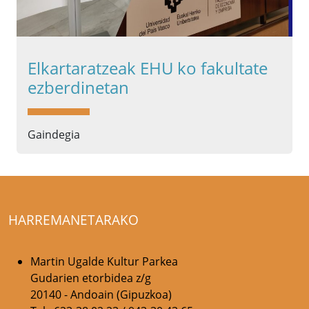
Elkartaratzeak EHU ko fakultate
ezberdinetan
Gaindegia
HARREMANETARAKO
Martin Ugalde Kultur Parkea
Gudarien etorbidea z/g
20140 - Andoain (Gipuzkoa)