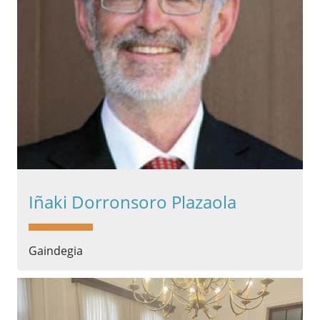
Iñaki Dorronsoro Plazaola
Gaindegia