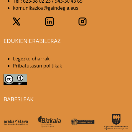
Tel.: 623-38 02 23 / 943-30 43 65
komunikazioa@gaindegia.eus
EDUKIEN ERABILERAZ
Legezko oharrak
Pribatutasun politikak
BABESLEAK