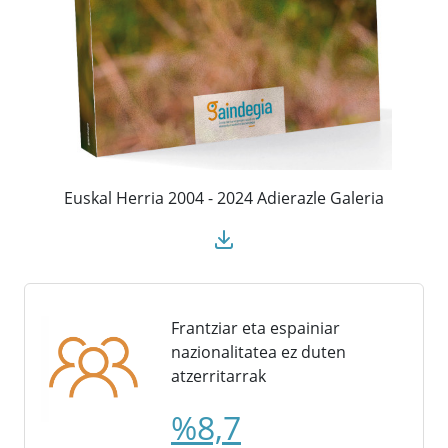
Euskal Herria 2004 - 2024 Adierazle Galeria
Frantziar eta espainiar
nazionalitatea ez duten
atzerritarrak
%8,7