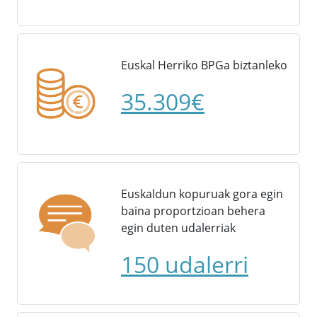
Euskal Herriko BPGa biztanleko
35.309€
Euskaldun kopuruak gora egin
baina proportzioan behera
egin duten udalerriak
150 udalerri