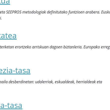
tua
 eta SEEPROS metodologiak definitutako funtzioen arabera. Eusk
k.
tatea
azterketan erortzeko arriskuan dagoen biztanleria. Europako erreg
ezia-tasa
aila desberdinetan: udalerriak, eskualdeak, herrialdeak eta
ra-tasa