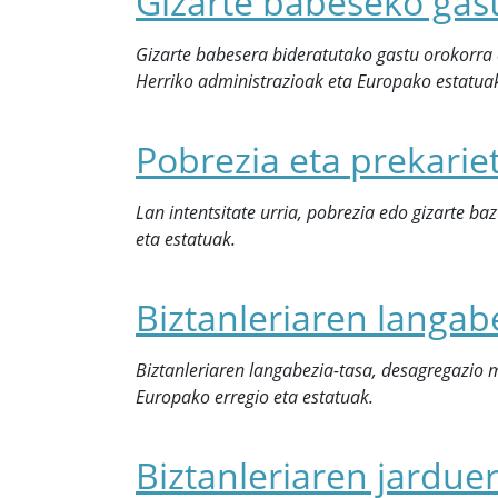
Gizarte babeseko gas
Gizarte babesera bideratutako gastu orokorra
Herriko administrazioak eta Europako estatua
Pobrezia eta prekarie
Lan intentsitate urria, pobrezia edo gizarte b
eta estatuak.
Biztanleriaren langab
Biztanleriaren langabezia-tasa, desagregazio m
Europako erregio eta estatuak.
Biztanleriaren jardue