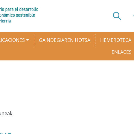
ICACIONES
GAINDEGIAREN HOTSA
HEMEROTECA
ENLACES
guneak