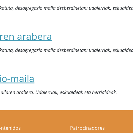
lkatuta, desagregazio maila desberdinetan: udalerriak, eskualdea
aren arabera
lkatuta, desagregazio maila desberdinetan: udalerriak, eskualdea
io-maila
ailaren arabera. Udalerriak, eskualdeak eta herrialdeak.
ontenidos
Patrocinadores