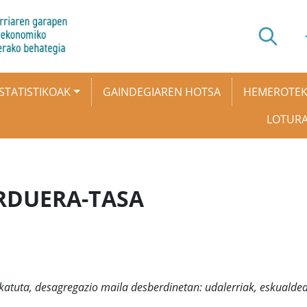
STATISTIKOAK
GAINDEGIAREN HOTSA
HEMEROTE
LOTUR
RDUERA-TASA
lkatuta, desagregazio maila desberdinetan: udalerriak, eskualdea