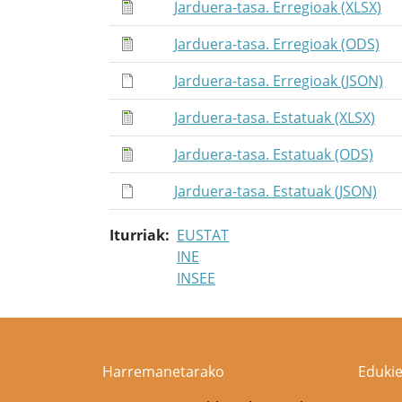
Jarduera-tasa. Erregioak (XLSX)
Jarduera-tasa. Erregioak (ODS)
Jarduera-tasa. Erregioak (JSON)
Jarduera-tasa. Estatuak (XLSX)
Jarduera-tasa. Estatuak (ODS)
Jarduera-tasa. Estatuak (JSON)
Iturriak
EUSTAT
INE
INSEE
Harremanetarako
Edukie