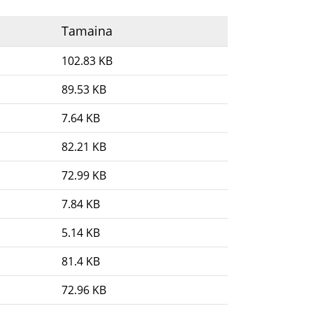
Tamaina
102.83 KB
89.53 KB
7.64 KB
82.21 KB
72.99 KB
7.84 KB
5.14 KB
81.4 KB
72.96 KB