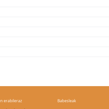
n erabileraz
Babesleak