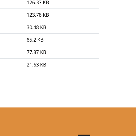
126.37 KB
123.78 KB
30.48 KB
85.2 KB
77.87 KB
21.63 KB