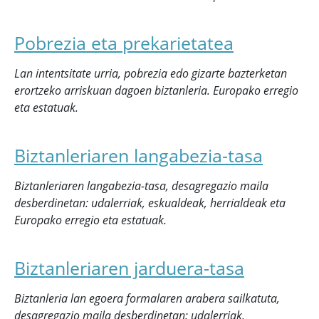
Pobrezia eta prekarietatea
Lan intentsitate urria, pobrezia edo gizarte bazterketan
erortzeko arriskuan dagoen biztanleria. Europako erregio
eta estatuak.
Biztanleriaren langabezia-tasa
Biztanleriaren langabezia-tasa, desagregazio maila
desberdinetan: udalerriak, eskualdeak, herrialdeak eta
Europako erregio eta estatuak.
Biztanleriaren jarduera-tasa
Biztanleria lan egoera formalaren arabera sailkatuta,
desagregazio maila desberdinetan: udalerriak,