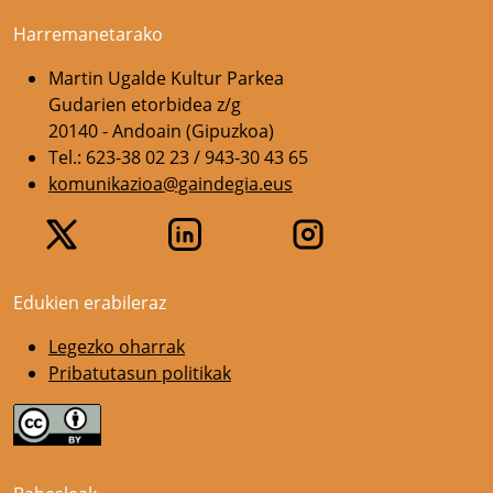
Harremanetarako
Martin Ugalde Kultur Parkea
Gudarien etorbidea z/g
20140 - Andoain (Gipuzkoa)
Tel.: 623-38 02 23 / 943-30 43 65
komunikazioa@gaindegia.eus
Edukien erabileraz
Legezko oharrak
Pribatutasun politikak