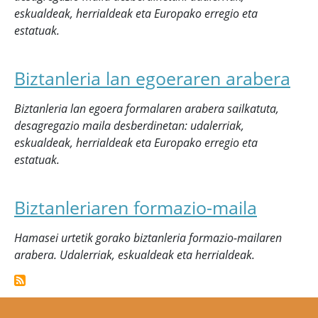
eskualdeak, herrialdeak eta Europako erregio eta
estatuak.
Biztanleria lan egoeraren arabera
Biztanleria lan egoera formalaren arabera sailkatuta,
desagregazio maila desberdinetan: udalerriak,
eskualdeak, herrialdeak eta Europako erregio eta
estatuak.
Biztanleriaren formazio-maila
Hamasei urtetik gorako biztanleria formazio-mailaren
arabera. Udalerriak, eskualdeak eta herrialdeak.