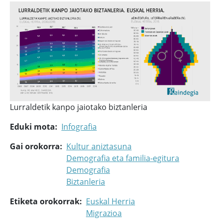
Lurraldetik kanpo jaiotako biztanleria
Eduki mota
Infografia
Gai orokorra
Kultur aniztasuna
Demografia eta familia-egitura
Demografia
Biztanleria
Etiketa orokorrak
Euskal Herria
Migrazioa