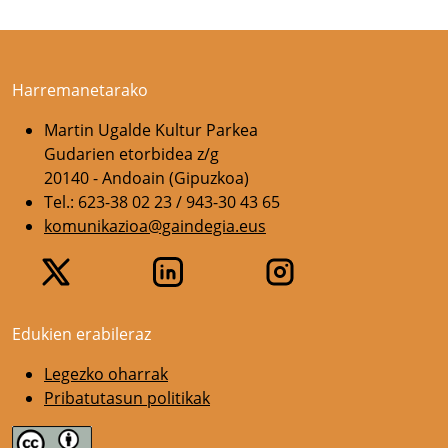
Harremanetarako
Martin Ugalde Kultur Parkea
Gudarien etorbidea z/g
20140 - Andoain (Gipuzkoa)
Tel.: 623-38 02 23 / 943-30 43 65
komunikazioa@gaindegia.eus
Edukien erabileraz
Legezko oharrak
Pribatutasun politikak