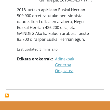
Gaindegia,
2018-05-25 - 17:17
2018. urteko apirilean Euskal Herrian
509.900 erretiratutako pentsionista
daude. Iturri ofizialen arabera, Hego
Euskal Herrian 426.200 dira, eta
GAINDEGIAko kalkuluen arabera, beste
83.700 dira Ipar Euskal Herrian egun.
Last updated 3 mins ago
Etiketa orokorrak
Adinekoak
Generoa
Ongizatea