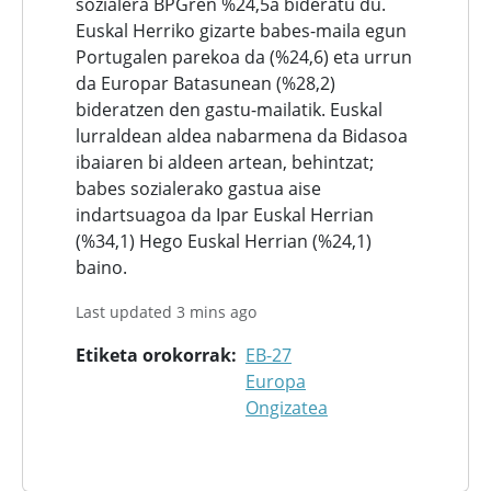
sozialera BPGren %24,5a bideratu du.
Euskal Herriko gizarte babes-maila egun
Portugalen parekoa da (%24,6) eta urrun
da Europar Batasunean (%28,2)
bideratzen den gastu-mailatik. Euskal
lurraldean aldea nabarmena da Bidasoa
ibaiaren bi aldeen artean, behintzat;
babes sozialerako gastua aise
indartsuagoa da Ipar Euskal Herrian
(%34,1) Hego Euskal Herrian (%24,1)
baino.
Last updated 3 mins ago
Etiketa orokorrak
EB-27
Europa
Ongizatea