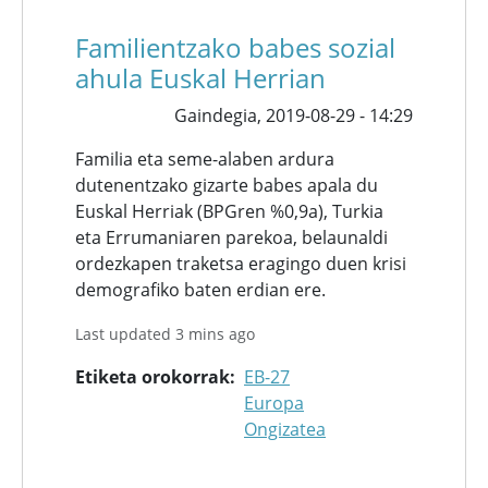
Familientzako babes sozial
ahula Euskal Herrian
Gaindegia,
2019-08-29 - 14:29
Familia eta seme-alaben ardura
dutenentzako gizarte babes apala du
Euskal Herriak (BPGren %0,9a), Turkia
eta Errumaniaren parekoa, belaunaldi
ordezkapen traketsa eragingo duen krisi
demografiko baten erdian ere.
Last updated 3 mins ago
Etiketa orokorrak
EB-27
Europa
Ongizatea