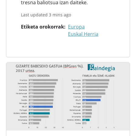
tresna baliotsua izan daiteke.
Last updated 3 mins ago
Etiketa orokorrak
Europa
Euskal Herria