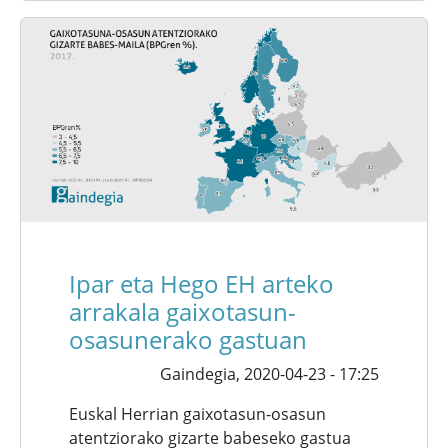
Ipar eta Hego EH arteko
arrakala gaixotasun-
osasunerako gastuan
Gaindegia,
2020-04-23 - 17:25
Euskal Herrian gaixotasun-osasun
atentziorako gizarte babeseko gastua