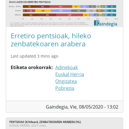
Erretiro pentsioak, hileko
zenbatekoaren arabera
Last updated 3 mins ago
Etiketa orokorrak
Adinekoak
Euskal Herria
Ongizatea
Pobrezia
Gaindegia,
Vie, 08/05/2020 - 13:02