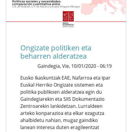
Ongizate politiken eta
beharren alderatzea
Gaindegia,
Vie, 10/01/2020 - 06:19
Eusko Ikaskuntzak EAE, Nafarroa eta Ipar
Euskal Herriko Ongizate sistemen eta
politika publikoen alderatzea egin du
Gaindegiarekin eta SIIS Dokumentazio
Zentroarekin lankidetzan. Lurraldeen
arteko konparazioa eta elkar ezagutza
ahalbidetu nahian, mugaz gaindiko
lanean interesa duten eragileentzat