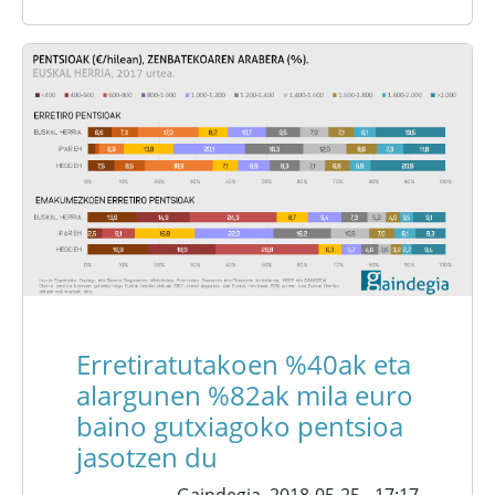
Erretiratutakoen %40ak eta
alargunen %82ak mila euro
baino gutxiagoko pentsioa
jasotzen du