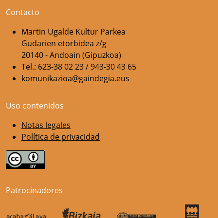
Contacto
Martin Ugalde Kultur Parkea
Gudarien etorbidea z/g
20140 - Andoain (Gipuzkoa)
Tel.: 623-38 02 23 / 943-30 43 65
komunikazioa@gaindegia.eus
Uso contenidos
Notas legales
Política de privacidad
Patrocinadores