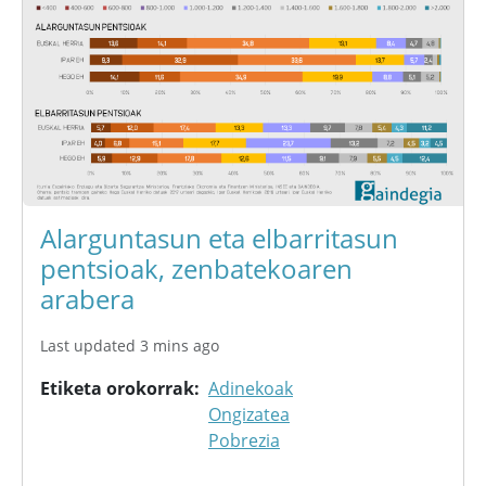
Alarguntasun eta elbarritasun
pentsioak, zenbatekoaren
arabera
Last updated 3 mins ago
Etiketa orokorrak
Adinekoak
Ongizatea
Pobrezia