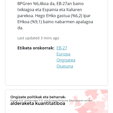
BPGren %6,4koa da, EB-27an baino
txikiagoa eta Espainia eta Italiaren
parekoa. Hego EHko gastua (%6,2) Ipar
EHkoa (%9,1) baino nabarmen apalagoa
da.
Last updated 3 mins ago
Etiketa orokorrak
EB-27
Europa
Ongizatea
Osasuna