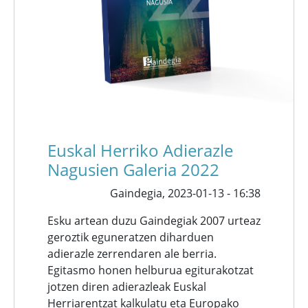
Euskal Herriko Adierazle
Nagusien Galeria 2022
Gaindegia,
2023-01-13 - 16:38
Esku artean duzu Gaindegiak 2007 urteaz
geroztik eguneratzen diharduen
adierazle zerrendaren ale berria.
Egitasmo honen helburua egiturakotzat
jotzen diren adierazleak Euskal
Herriarentzat kalkulatu eta Europako