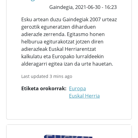
Gaindegia,
2021-06-30 - 16:23
Esku artean duzu Gaindegiak 2007 urteaz
geroztik eguneratzen diharduen
adierazle zerrenda. Egitasmo honen
helburua egiturakotzat jotzen diren
adierazleak Euskal Herriarentzat
kalkulatu eta Europako lurraldeekin
alderagarri egitea izan da urte hauetan.
Last updated 3 mins ago
Etiketa orokorrak
Europa
Euskal Herria