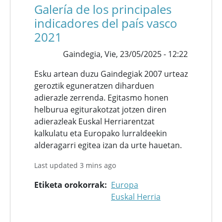
Galería de los principales
indicadores del país vasco
2021
Gaindegia,
Vie, 23/05/2025 - 12:22
Esku artean duzu Gaindegiak 2007 urteaz
geroztik eguneratzen diharduen
adierazle zerrenda. Egitasmo honen
helburua egiturakotzat jotzen diren
adierazleak Euskal Herriarentzat
kalkulatu eta Europako lurraldeekin
alderagarri egitea izan da urte hauetan.
Last updated 3 mins ago
Etiketa orokorrak
Europa
Euskal Herria