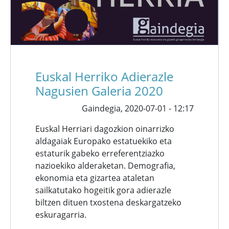
Euskal Herriko Adierazle
Nagusien Galeria 2020
Gaindegia,
2020-07-01 - 12:17
Euskal Herriari dagozkion oinarrizko
aldagaiak Europako estatuekiko eta
estaturik gabeko erreferentziazko
nazioekiko alderaketan. Demografia,
ekonomia eta gizartea ataletan
sailkatutako hogeitik gora adierazle
biltzen dituen txostena deskargatzeko
eskuragarria.