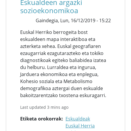
Eskualdeen argazki
sozioekonomikoa
Gaindegia,
Lun, 16/12/2019 - 15:22
Euskal Herriko berrogeita bost
eskualdeen mapa interaktiboa eta
azterketa xehea. Euskal geografiaren
ezaugarriak ezagutarazteko eta tokiko
diagnostikoak egiteko baliabidea izatea
du helburu. Lurraldea eta ingurua,
Jarduera ekonomikoa eta enplegua,
Kohesio soziala eta Metabolismo
demografikoa aztergai duen eskualde
bakoitzarentzako txostena eskuragarri.
Last updated 3 mins ago
Etiketa orokorrak
Eskualdeak
Euskal Herria