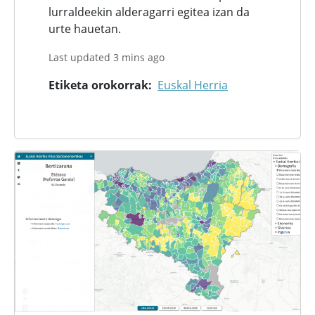
lurraldeekin alderagarri egitea izan da
urte hauetan.
Last updated 3 mins ago
Etiketa orokorrak
Euskal Herria