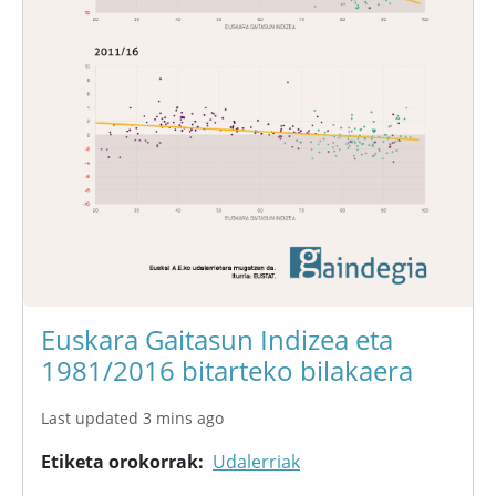
Euskara Gaitasun Indizea eta
1981/2016 bitarteko bilakaera
Last updated 3 mins ago
Etiketa orokorrak
Udalerriak