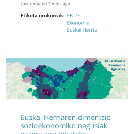
Last updated 3 mins ago
Etiketa orokorrak
EB-27
Ekonomia
Euskal Herria
Euskal Herriaren dimentsio
sozioekonomiko nagusiak
ezagutzera emateko