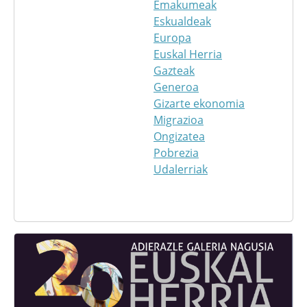
Emakumeak
Eskualdeak
Europa
Euskal Herria
Gazteak
Generoa
Gizarte ekonomia
Migrazioa
Ongizatea
Pobrezia
Udalerriak