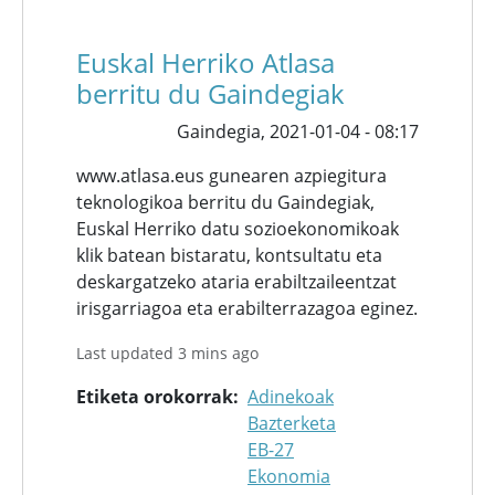
Euskal Herriko Atlasa
berritu du Gaindegiak
Gaindegia,
2021-01-04 - 08:17
www.atlasa.eus gunearen azpiegitura
teknologikoa berritu du Gaindegiak,
Euskal Herriko datu sozioekonomikoak
klik batean bistaratu, kontsultatu eta
deskargatzeko ataria erabiltzaileentzat
irisgarriagoa eta erabilterrazagoa eginez.
Last updated 3 mins ago
Etiketa orokorrak
Adinekoak
Bazterketa
EB-27
Ekonomia