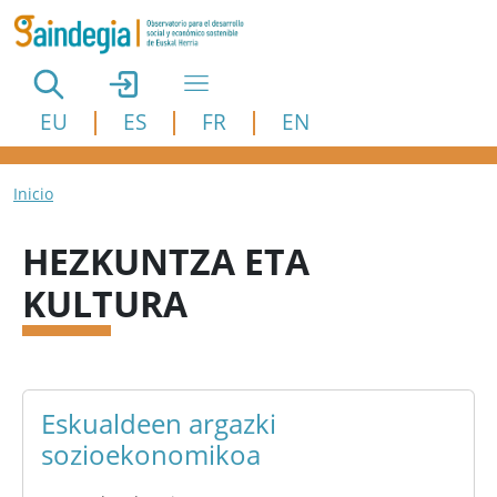
Pasar al contenido principal
EU
ES
FR
EN
Ruta de navegación
Inicio
HEZKUNTZA ETA
KULTURA
Eskualdeen argazki
sozioekonomikoa