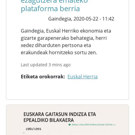
plataforma berria
Gaindegia,
2020-05-22 - 11:42
Gaindegia, Euskal Herriko ekonomia eta
gizarte garapenerako behategia, herri
xedez diharduten pertsona eta
erakundeak hornitzeko sortu zen.
Last updated 3 mins ago
Etiketa orokorrak
Euskal Herria