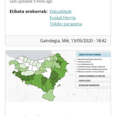
Last updated 3 mins ago
Etiketa orokorrak
Eskualdeak
Euskal Herria
Tokiko garapena
Gaindegia,
Mié, 13/05/2020 - 18:42