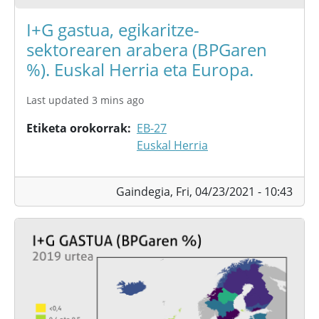
I+G gastua, egikaritze-
sektorearen arabera (BPGaren
%). Euskal Herria eta Europa.
Last updated 3 mins ago
Etiketa orokorrak
EB-27
Euskal Herria
Gaindegia,
Fri, 04/23/2021 - 10:43