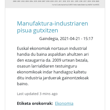
Manufaktura-industriaren
pisua gutxitzen
Gaindegia,
2021-04-21 - 15:17
Euskal ekonomiak nortasun industrial
handia du baina aspaldian ahultzen ari
den ezaugarria da. 2009 urtean bezala,
osasun larrialdiaren testuinguru
ekonomikoak indar handiagoz kaltetu
ditu industria jarduerak gainontzekoak
baino.
Last updated 3 mins ago
Etiketa orokorrak
Ekonomia