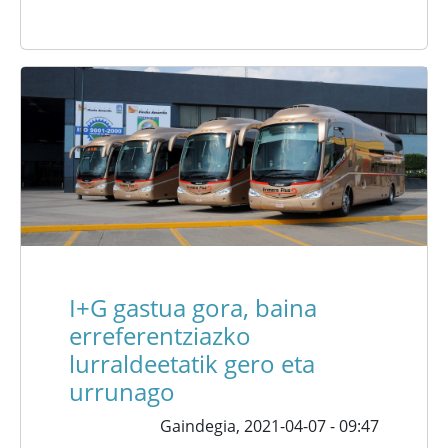
I+G gastua gora, baina
erreferentziazko
lurraldeetatik gero eta
urrunago
Gaindegia,
2021-04-07 - 09:47