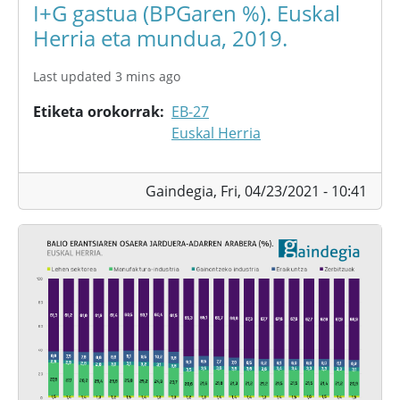
I+G gastua (BPGaren %). Euskal
Herria eta mundua, 2019.
Last updated 3 mins ago
Etiketa orokorrak
EB-27
Euskal Herria
Gaindegia,
Fri, 04/23/2021 - 10:41