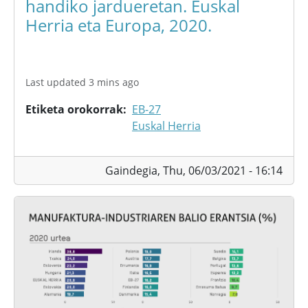
handiko jardueretan. Euskal
Herria eta Europa, 2020.
Last updated 3 mins ago
Etiketa orokorrak
EB-27
Euskal Herria
Gaindegia,
Thu, 06/03/2021 - 16:14