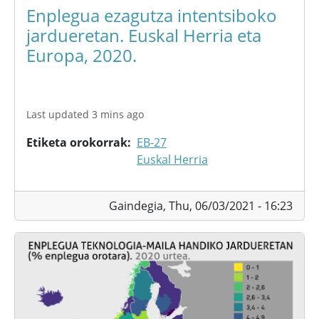
Enplegua ezagutza intentsiboko
jardueretan. Euskal Herria eta
Europa, 2020.
Last updated 3 mins ago
Etiketa orokorrak
EB-27
Euskal Herria
Gaindegia,
Thu, 06/03/2021 - 16:23