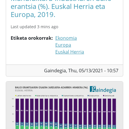
erantsia (%). Euskal Herria eta
Europa, 2019.
Last updated 3 mins ago
Etiketa orokorrak
Ekonomia
Europa
Euskal Herria
Gaindegia,
Thu, 05/13/2021 - 10:57