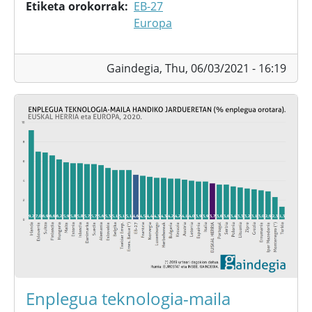
Etiketa orokorrak
EB-27
Europa
Gaindegia,
Thu, 06/03/2021 - 16:19
Enplegua teknologia-maila