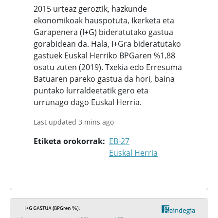
2015 urteaz geroztik, hazkunde
ekonomikoak hauspotuta, Ikerketa eta
Garapenera (I+G) bideratutako gastua
gorabidean da. Hala, I+Gra bideratutako
gastuek Euskal Herriko BPGaren %1,88
osatu zuten (2019). Txekia edo Erresuma
Batuaren pareko gastua da hori, baina
puntako lurraldeetatik gero eta
urrunago dago Euskal Herria.
Last updated 3 mins ago
Etiketa orokorrak
EB-27
Euskal Herria