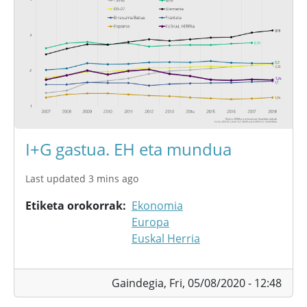
I+G gastua. EH eta mundua
Last updated 3 mins ago
Etiketa orokorrak
Ekonomia
Europa
Euskal Herria
Gaindegia,
Fri, 05/08/2020 - 12:48