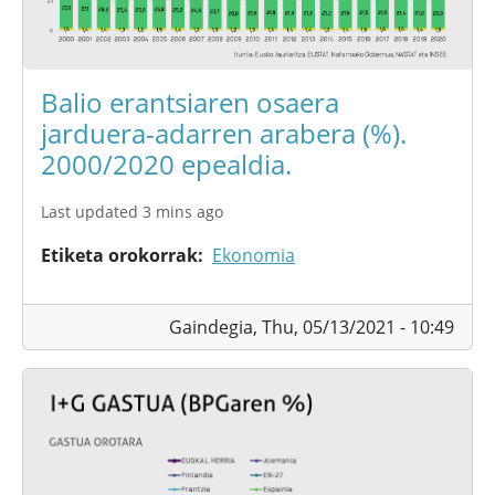
Balio erantsiaren osaera
jarduera-adarren arabera (%).
2000/2020 epealdia.
Last updated 3 mins ago
Etiketa orokorrak
Ekonomia
Gaindegia,
Thu, 05/13/2021 - 10:49