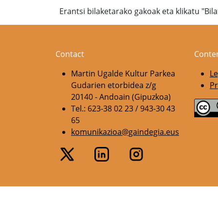
Erantsi bilaketarako gakoak eta klikatu "Bil
Contact
Conte
Martin Ugalde Kultur Parkea
Le
Gudarien etorbidea z/g
Pr
20140 - Andoain (Gipuzkoa)
Tel.: 623-38 02 23 / 943-30 43
65
komunikazioa@gaindegia.eus