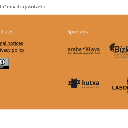
atu" emaitza jasotzeko
nt use
Sponsors
gal notices
ivacy policy