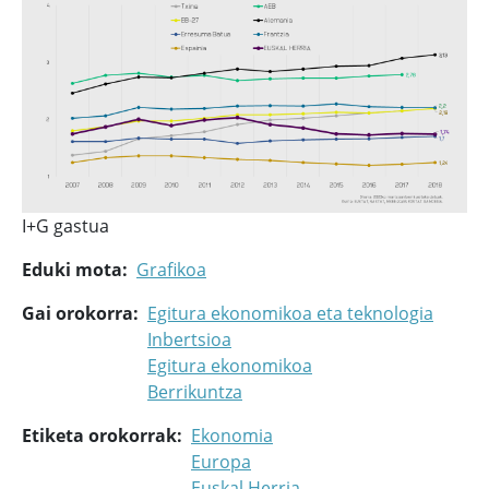
I+G gastua
Eduki mota
Grafikoa
Gai orokorra
Egitura ekonomikoa eta teknologia
Inbertsioa
Egitura ekonomikoa
Berrikuntza
Etiketa orokorrak
Ekonomia
Europa
Euskal Herria