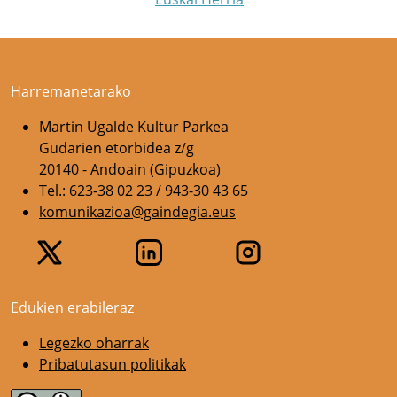
Harremanetarako
Martin Ugalde Kultur Parkea
Gudarien etorbidea z/g
20140 - Andoain (Gipuzkoa)
Tel.: 623-38 02 23 / 943-30 43 65
komunikazioa@gaindegia.eus
Edukien erabileraz
Legezko oharrak
Pribatutasun politikak