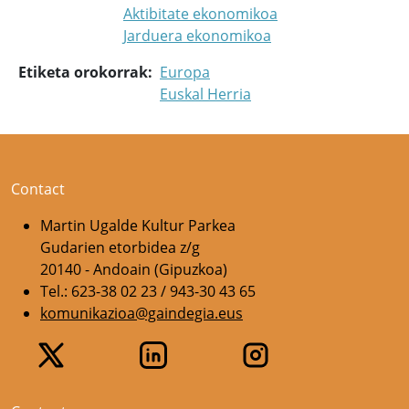
Aktibitate ekonomikoa
Jarduera ekonomikoa
Etiketa orokorrak
Europa
Euskal Herria
Contact
Martin Ugalde Kultur Parkea
Gudarien etorbidea z/g
20140 - Andoain (Gipuzkoa)
Tel.: 623-38 02 23 / 943-30 43 65
komunikazioa@gaindegia.eus