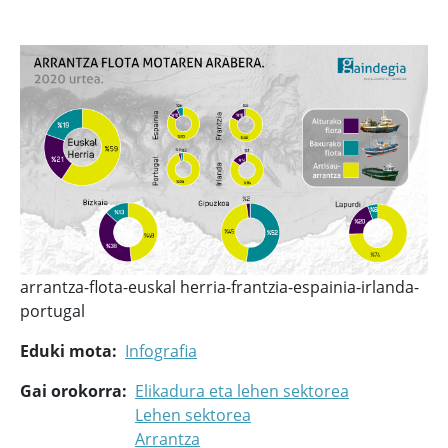
arrantza-flota-euskal herria-frantzia-espainia-irlanda-
portugal
Eduki mota
Infografia
Gai orokorra
Elikadura eta lehen sektorea
Lehen sektorea
Arrantza