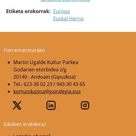
Etiketa orokorrak
Europa
Euskal Herria
Harremanetarako
Martin Ugalde Kultur Parkea
Gudarien etorbidea z/g
20140 - Andoain (Gipuzkoa)
Tel.: 623-38 02 23 / 943-30 43 65
komunikazioa@gaindegia.eus
Edukien erabileraz