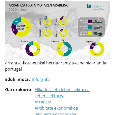
arrantza-flota-euskal herria-frantzia-espainia-irlanda-
portugal
Eduki mota
Infografia
Gai orokorra
Elikadura eta lehen sektorea
Lehen sektorea
Arrantza
Aktibitate ekonomikoa
Jarduera ekonomikoa