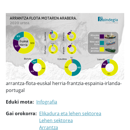
arrantza-flota-euskal herria-frantzia-espainia-irlanda-
portugal
Eduki mota
Infografia
Gai orokorra
Elikadura eta lehen sektorea
Lehen sektorea
Arrantza