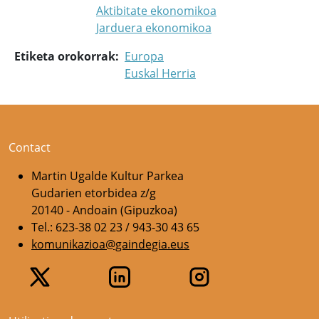
Aktibitate ekonomikoa
Jarduera ekonomikoa
Etiketa orokorrak
Europa
Euskal Herria
Contact
Martin Ugalde Kultur Parkea
Gudarien etorbidea z/g
20140 - Andoain (Gipuzkoa)
Tel.: 623-38 02 23 / 943-30 43 65
komunikazioa@gaindegia.eus