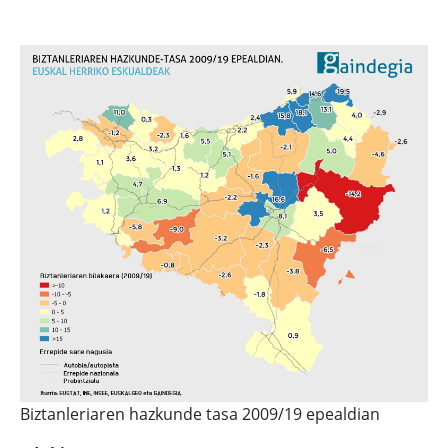
Biztanleriaren hazkunde tasa 2009/19 epealdian