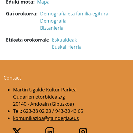
Eduki mota
Mapa
Gai orokorra
Demografia eta familia-egitura
Demografia
Biztanleria
Etiketa orokorrak
Eskualdeak
Euskal Herria
Contact
Martin Ugalde Kultur Parkea
Gudarien etorbidea z/g
20140 - Andoain (Gipuzkoa)
Tel.: 623-38 02 23 / 943-30 43 65
komunikazioa@gaindegia.eus