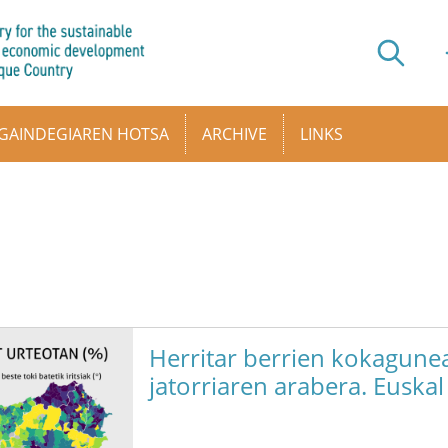
GAINDEGIAREN HOTSA
ARCHIVE
LINKS
Herritar berrien kokagune
jatorriaren arabera. Euskal