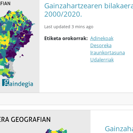
Gainzahartzearen bilakaera
2000/2020.
Last updated 3 mins ago
Etiketa orokorrak
Adinekoak
Desoreka
Iraunkortasuna
Udalerriak
Gainzah