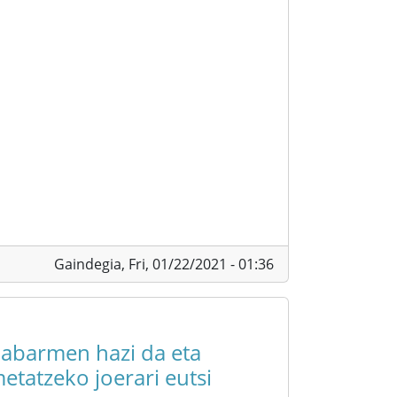
Gaindegia,
Fri, 01/22/2021 - 01:36
nabarmen hazi da eta
etatzeko joerari eutsi