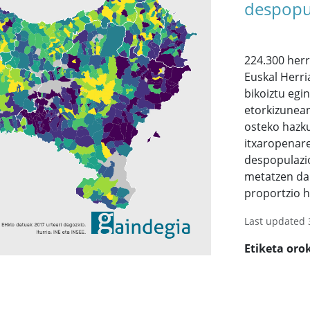
despopu
224.300 herr
Euskal Herri
bikoiztu egi
etorkizunean
osteko hazku
itxaropenar
despopulazio
metatzen da
proportzio 
Last updated 
Etiketa oro