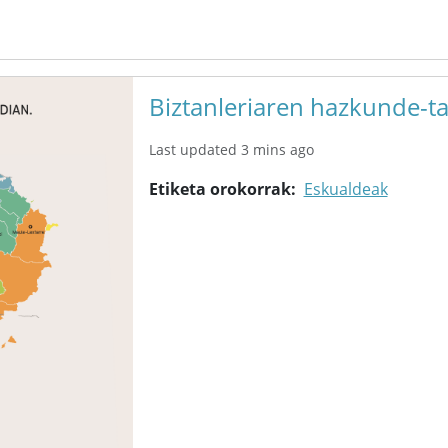
Biztanleriaren hazkunde-t
Last updated 3 mins ago
Etiketa orokorrak
Eskualdeak