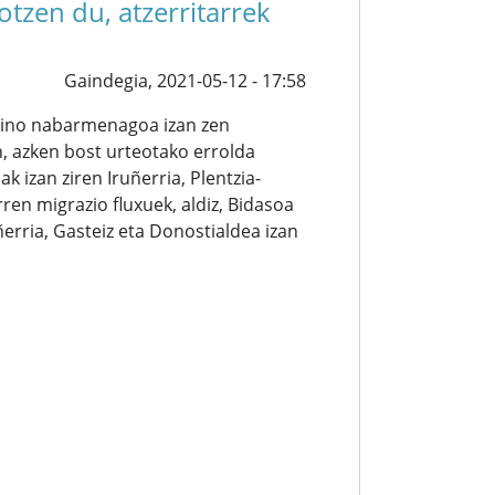
tzen du, atzerritarrek
Gaindegia,
2021-05-12 - 17:58
baino nabarmenagoa izan zen
, azken bost urteotako errolda
izan ziren Iruñerria, Plentzia-
ren migrazio fluxuek, aldiz, Bidasoa
ñerria, Gasteiz eta Donostialdea izan