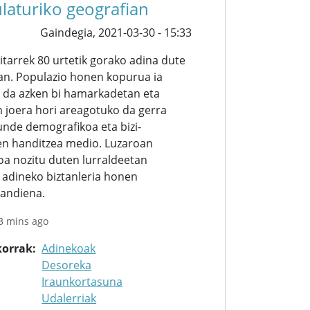
laturiko geografian
Gaindegia,
2021-03-30 - 15:33
itarrek 80 urtetik gorako adina dute
an. Populazio honen kopurua ia
n da azken bi hamarkadetan eta
 joera hori areagotuko da gerra
nde demografikoa eta bizi-
en handitzea medio. Luzaroan
a nozitu duten lurraldeetan
 adineko biztanleria honen
handiena.
3 mins ago
korrak
Adinekoak
Desoreka
Iraunkortasuna
Udalerriak