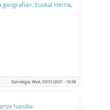
 geografian. Euskal Herria,
Gaindegia,
Wed, 03/31/2021 - 10:38
artze handia