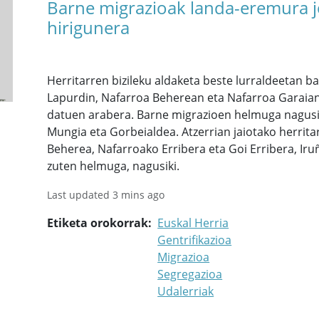
Barne migrazioak landa-eremura jo
hirigunera
Herritarren bizileku aldaketa beste lurraldeetan 
Lapurdin, Nafarroa Beherean eta Nafarroa Garaian
datuen arabera. Barne migrazioen helmuga nagusiak 
Mungia eta Gorbeialdea. Atzerrian jaiotako herritar
Beherea, Nafarroako Erribera eta Goi Erribera, Iru
zuten helmuga, nagusiki.
Last updated 3 mins ago
Etiketa orokorrak
Euskal Herria
Gentrifikazioa
Migrazioa
Segregazioa
Udalerriak