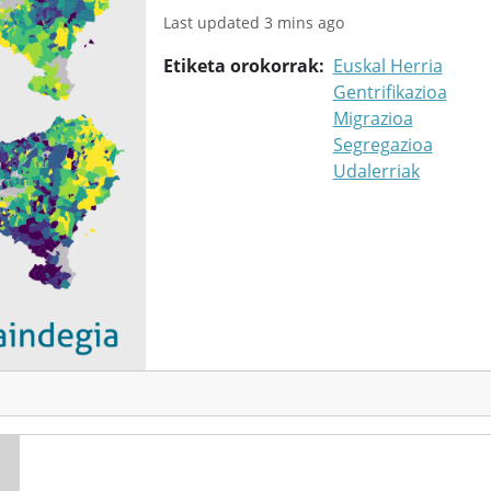
Last updated 3 mins ago
Etiketa orokorrak
Euskal Herria
Gentrifikazioa
Migrazioa
Segregazioa
Udalerriak