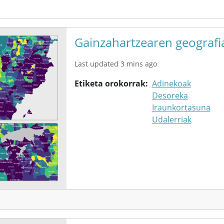
Gainzahartzearen geografia
Last updated 3 mins ago
Etiketa orokorrak
Adinekoak
Desoreka
Iraunkortasuna
Udalerriak