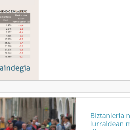
Biztanleria 
lurraldean m