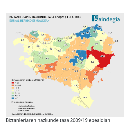
Biztanleriaren hazkunde tasa 2009/19 epealdian