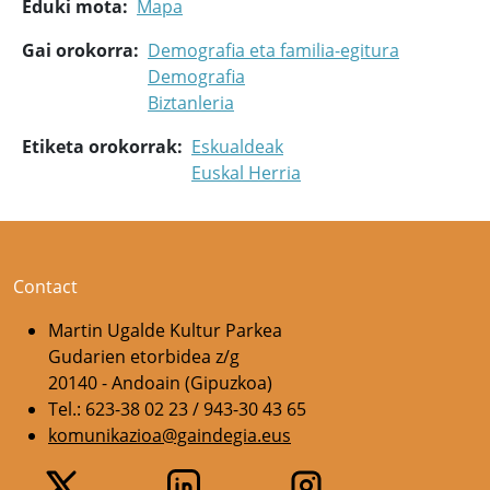
Eduki mota
Mapa
Gai orokorra
Demografia eta familia-egitura
Demografia
Biztanleria
Etiketa orokorrak
Eskualdeak
Euskal Herria
Contact
Martin Ugalde Kultur Parkea
Gudarien etorbidea z/g
20140 - Andoain (Gipuzkoa)
Tel.: 623-38 02 23 / 943-30 43 65
komunikazioa@gaindegia.eus