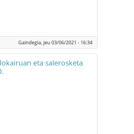
Gaindegia,
jeu 03/06/2021 - 16:34
alokairuan eta salerosketa
0.