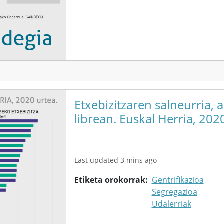
Etxebizitzaren salneurria, 
librean. Euskal Herria, 202
Last updated 3 mins ago
Etiketa orokorrak
Gentrifikazioa
Segregazioa
Udalerriak