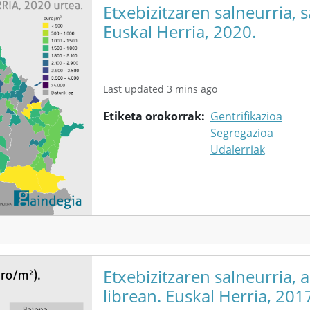
Etxebizitzaren salneurria, s
Euskal Herria, 2020.
Last updated 3 mins ago
Etiketa orokorrak
Gentrifikazioa
Segregazioa
Udalerriak
Etxebizitzaren salneurria, 
librean. Euskal Herria, 201