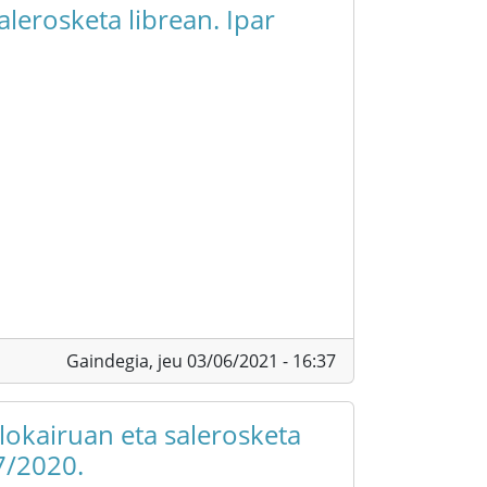
alerosketa librean. Ipar
Gaindegia,
jeu 03/06/2021 - 16:37
alokairuan eta salerosketa
7/2020.