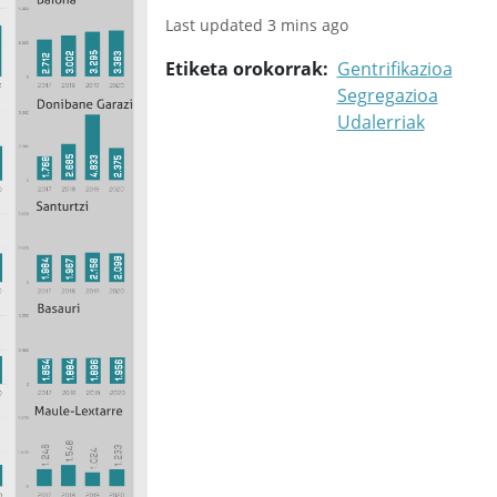
Last updated 3 mins ago
Etiketa orokorrak
Gentrifikazioa
Segregazioa
Udalerriak