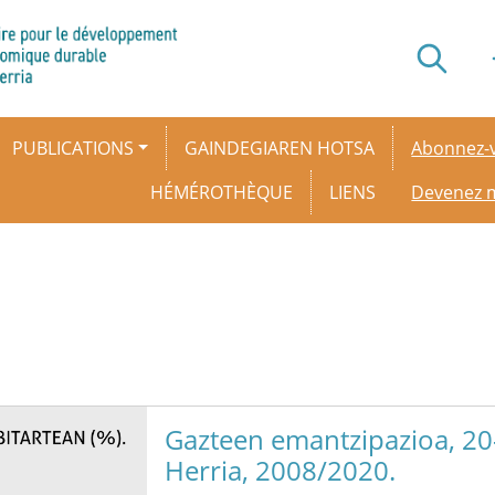
Secondar
PUBLICATIONS
GAINDEGIAREN HOTSA
Abonnez-v
HÉMÉROTHÈQUE
LIENS
Devenez
Gazteen emantzipazioa, 20-
Herria, 2008/2020.