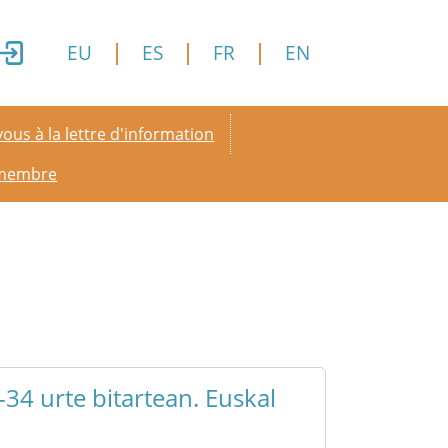
EU
ES
FR
EN
y menu
ous à la lettre d'information
 membre
34 urte bitartean. Euskal