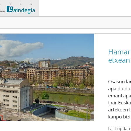
Hamarr
etxean 
Osasun lar
apaldu du
emantzipaz
Ipar Euska
artekoen h
kanpo bizi 
Last updat