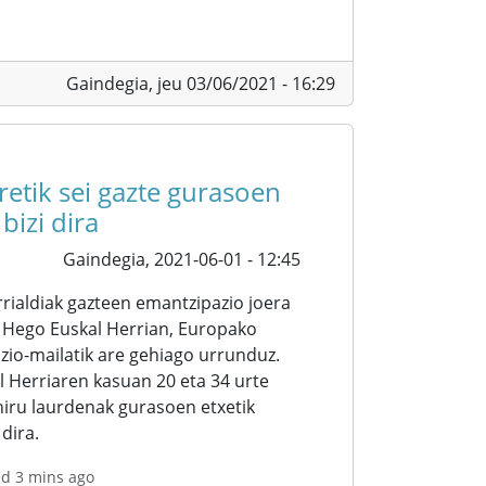
Gaindegia,
jeu 03/06/2021 - 16:29
etik sei gazte gurasoen
bizi dira
Gaindegia,
2021-06-01 - 12:45
rialdiak gazteen emantzipazio joera
 Hego Euskal Herrian, Europako
io-mailatik are gehiago urrunduz.
l Herriaren kasuan 20 eta 34 urte
iru laurdenak gurasoen etxetik
dira.
ed 3 mins ago