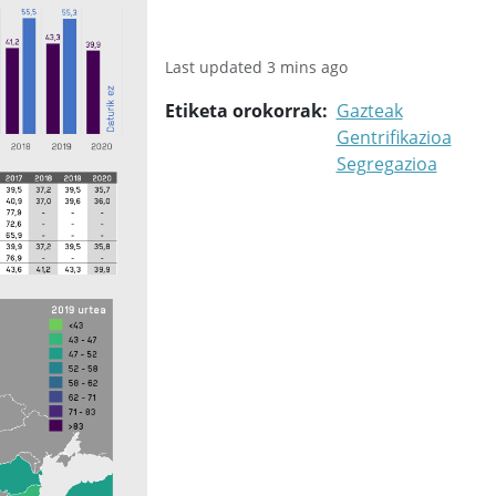
Last updated 3 mins ago
Etiketa orokorrak
Gazteak
Gentrifikazioa
Segregazioa