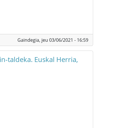
Gaindegia,
jeu 03/06/2021 - 16:59
n-taldeka. Euskal Herria,