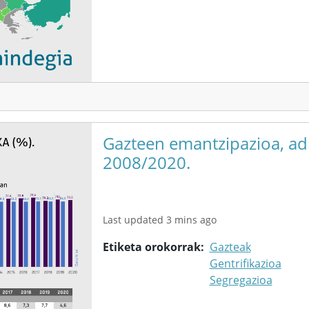
Gazteen emantzipazioa, adi
2008/2020.
Last updated 3 mins ago
Etiketa orokorrak
Gazteak
Gentrifikazioa
Segregazioa