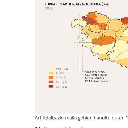
Artifizializazio-maila gehien handitu duten