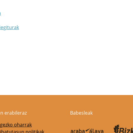
a
iegiturak
n erabileraz
Babesleak
gezko oharrak
ibatutasun politikak