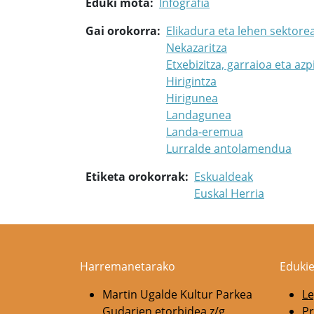
Eduki mota
Infografia
Gai orokorra
Elikadura eta lehen sektore
Nekazaritza
Etxebizitza, garraioa eta azp
Hirigintza
Hirigunea
Landagunea
Landa-eremua
Lurralde antolamendua
Etiketa orokorrak
Eskualdeak
Euskal Herria
Harremanetarako
Edukie
Martin Ugalde Kultur Parkea
Le
Gudarien etorbidea z/g
Pr