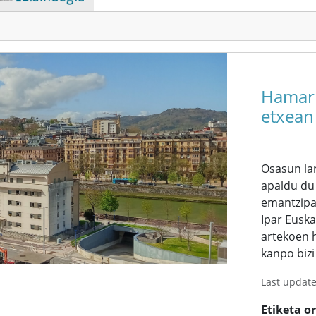
Hamarr
etxean 
Osasun lar
apaldu du
emantzipaz
Ipar Euska
artekoen h
kanpo bizi 
Last updat
Etiketa o