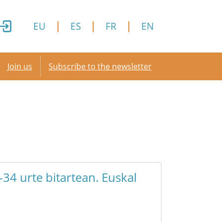
EU
ES
FR
EN
Secondary menu
Join us
Subscribe to the newsletter
34 urte bitartean. Euskal