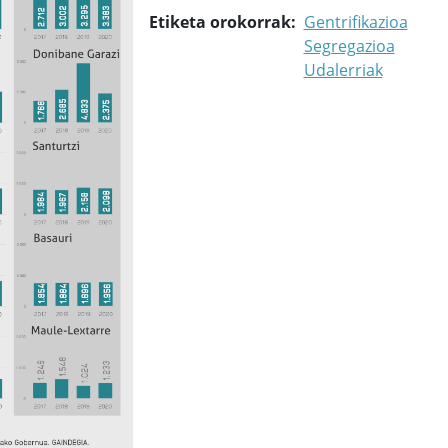
Etiketa orokorrak
Gentrifikazioa
Segregazioa
Udalerriak