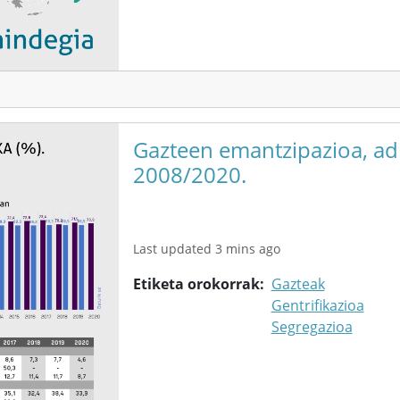
Gazteen emantzipazioa, adi
2008/2020.
Last updated 3 mins ago
Etiketa orokorrak
Gazteak
Gentrifikazioa
Segregazioa