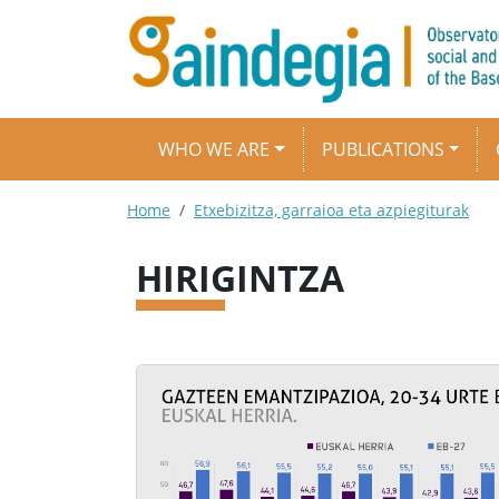
Skip to main content
Main navigation
WHO WE ARE
PUBLICATIONS
Breadcrumb
Home
Etxebizitza, garraioa eta azpiegiturak
HIRIGINTZA