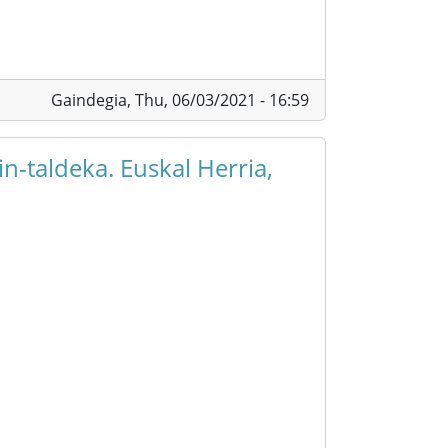
Gaindegia,
Thu, 06/03/2021 - 16:59
n-taldeka. Euskal Herria,