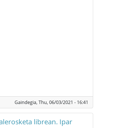
Gaindegia,
Thu, 06/03/2021 - 16:41
alerosketa librean. Ipar