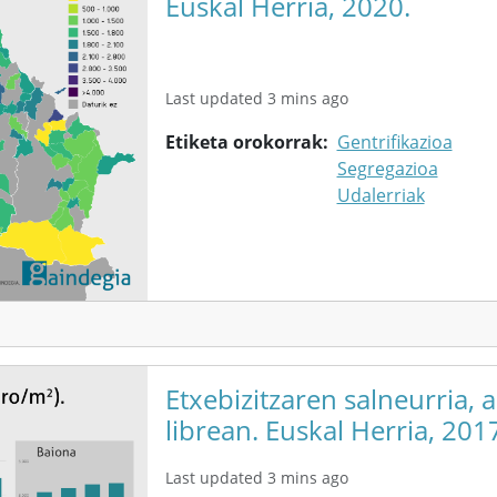
Euskal Herria, 2020.
Last updated 3 mins ago
Etiketa orokorrak
Gentrifikazioa
Segregazioa
Udalerriak
Etxebizitzaren salneurria, 
librean. Euskal Herria, 201
Last updated 3 mins ago