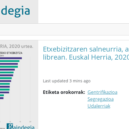
Etxebizitzaren salneurria, 
librean. Euskal Herria, 202
Last updated 3 mins ago
Etiketa orokorrak
Gentrifikazioa
Segregazioa
Udalerriak