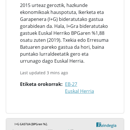
2015 urteaz geroztik, hazkunde
ekonomikoak hauspotuta, Ikerketa eta
Garapenera (I+G) bideratutako gastua
gorabidean da. Hala, I+Gra bideratutako
gastuek Euskal Herriko BPGaren %1,88
osatu zuten (2019). Txekia edo Erresuma
Batuaren pareko gastua da hori, baina
puntako lurraldeetatik gero eta
urrunago dago Euskal Herria.
Last updated 3 mins ago
Etiketa orokorrak
EB-27
Euskal Herria