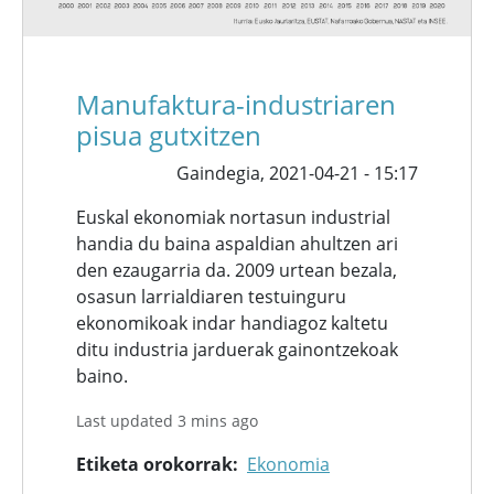
Manufaktura-industriaren
pisua gutxitzen
Gaindegia,
2021-04-21 - 15:17
Euskal ekonomiak nortasun industrial
handia du baina aspaldian ahultzen ari
den ezaugarria da. 2009 urtean bezala,
osasun larrialdiaren testuinguru
ekonomikoak indar handiagoz kaltetu
ditu industria jarduerak gainontzekoak
baino.
Last updated 3 mins ago
Etiketa orokorrak
Ekonomia