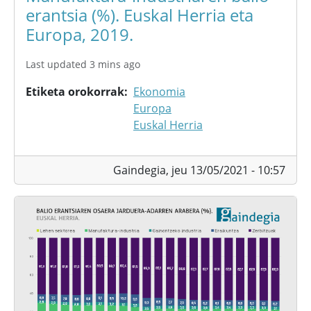
erantsia (%). Euskal Herria eta
Europa, 2019.
Last updated 3 mins ago
Etiketa orokorrak
Ekonomia
Europa
Euskal Herria
Gaindegia,
jeu 13/05/2021 - 10:57