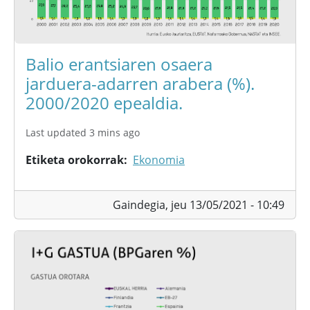
Balio erantsiaren osaera
jarduera-adarren arabera (%).
2000/2020 epealdia.
Last updated 3 mins ago
Etiketa orokorrak
Ekonomia
Gaindegia,
jeu 13/05/2021 - 10:49