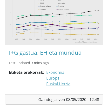
I+G gastua. EH eta mundua
Last updated 3 mins ago
Etiketa orokorrak
Ekonomia
Europa
Euskal Herria
Gaindegia,
ven 08/05/2020 - 12:48