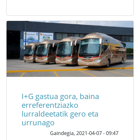
I+G gastua gora, baina
erreferentziazko
lurraldeetatik gero eta
urrunago
Gaindegia,
2021-04-07 - 09:47