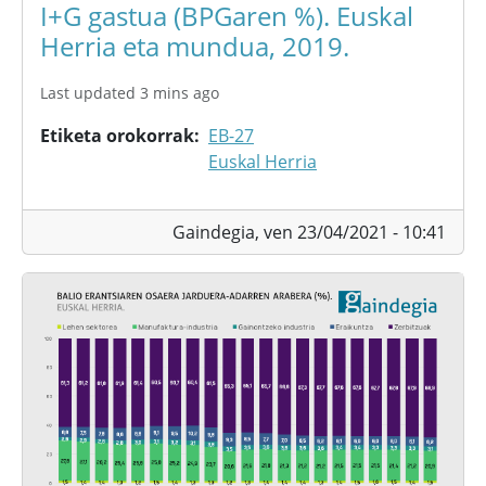
I+G gastua (BPGaren %). Euskal
Herria eta mundua, 2019.
Last updated 3 mins ago
Etiketa orokorrak
EB-27
Euskal Herria
Gaindegia,
ven 23/04/2021 - 10:41