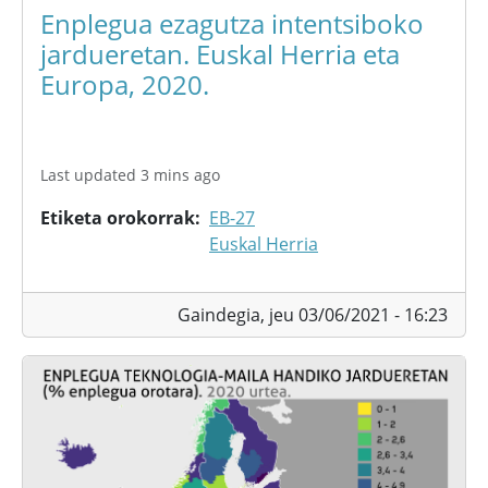
Enplegua ezagutza intentsiboko
jardueretan. Euskal Herria eta
Europa, 2020.
Last updated 3 mins ago
Etiketa orokorrak
EB-27
Euskal Herria
Gaindegia,
jeu 03/06/2021 - 16:23