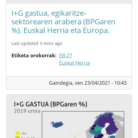
I+G gastua, egikaritze-
sektorearen arabera (BPGaren
%). Euskal Herria eta Europa.
Last updated 3 mins ago
Etiketa orokorrak
EB-27
Euskal Herria
Gaindegia,
ven 23/04/2021 - 10:43