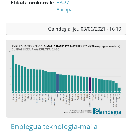
Etiketa orokorrak
EB-27
Europa
Gaindegia,
jeu 03/06/2021 - 16:19
Enplegua teknologia-maila