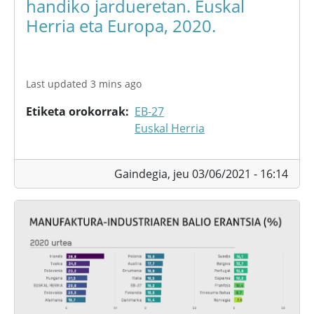
handiko jardueretan. Euskal
Herria eta Europa, 2020.
Last updated 3 mins ago
Etiketa orokorrak
EB-27
Euskal Herria
Gaindegia,
jeu 03/06/2021 - 16:14