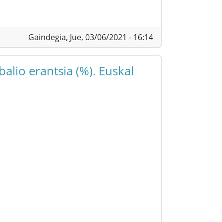
Gaindegia,
Jue, 03/06/2021 - 16:14
alio erantsia (%). Euskal