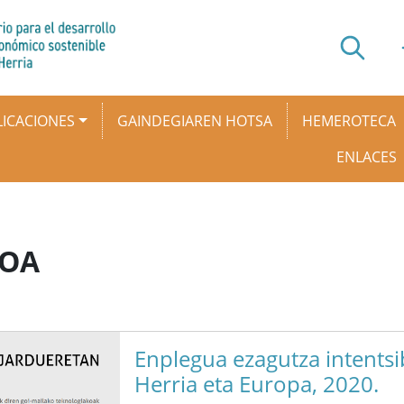
ICACIONES
GAINDEGIAREN HOTSA
HEMEROTECA
ENLACES
KOA
Enplegua ezagutza intentsi
Herria eta Europa, 2020.