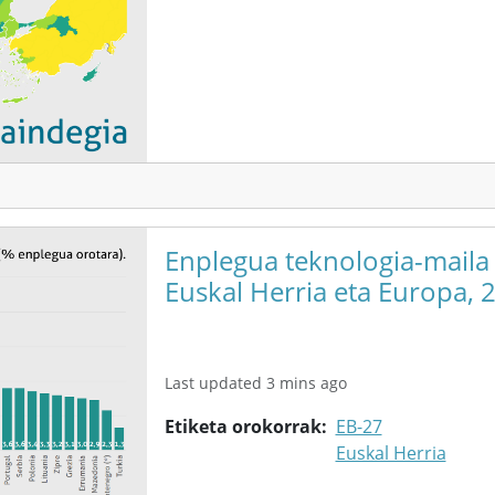
Enplegua teknologia-maila
Euskal Herria eta Europa, 
Last updated 3 mins ago
Etiketa orokorrak
EB-27
Euskal Herria