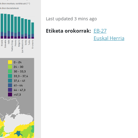
Last updated 3 mins ago
Etiketa orokorrak
EB-27
Euskal Herria