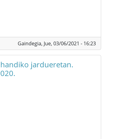
Gaindegia,
Jue, 03/06/2021 - 16:23
 handiko jardueretan.
2020.