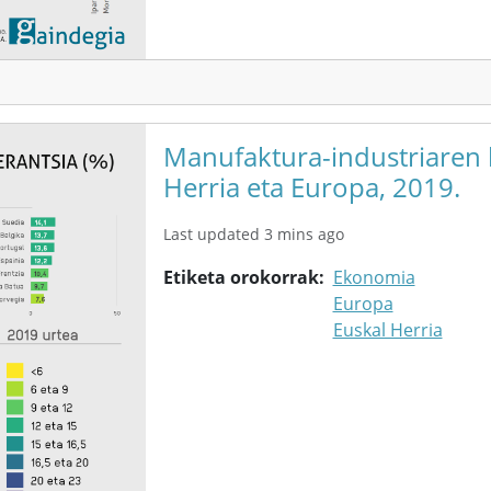
Manufaktura-industriaren b
Herria eta Europa, 2019.
Last updated 3 mins ago
Etiketa orokorrak
Ekonomia
Europa
Euskal Herria