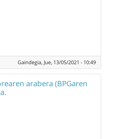
Gaindegia,
Jue, 13/05/2021 - 10:49
torearen arabera (BPGaren
a.