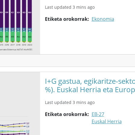
Last updated 3 mins ago
Etiketa orokorrak
Ekonomia
I+G gastua, egikaritze-sek
%). Euskal Herria eta Europ
Last updated 3 mins ago
Etiketa orokorrak
EB-27
Euskal Herria