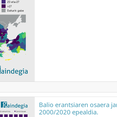
Balio erantsiaren osaera j
2000/2020 epealdia.