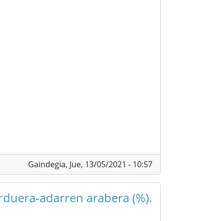
Gaindegia,
Jue, 13/05/2021 - 10:57
arduera-adarren arabera (%).