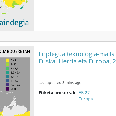
Enplegua teknologia-maila
Euskal Herria eta Europa, 
Last updated 3 mins ago
Etiketa orokorrak
EB-27
Europa