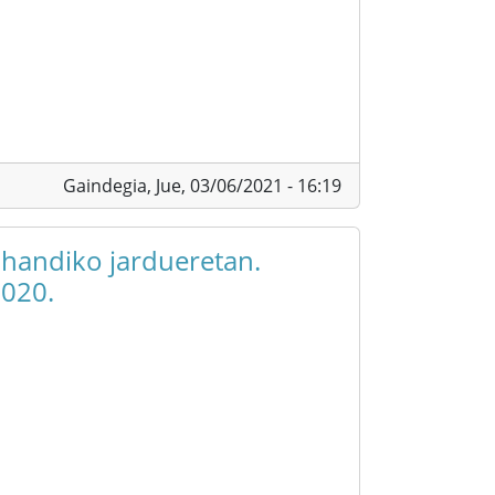
Gaindegia,
Jue, 03/06/2021 - 16:19
 handiko jardueretan.
2020.