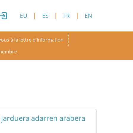
EU
ES
FR
EN
y menu
ous à la lettre d'information
 membre
a jarduera adarren arabera