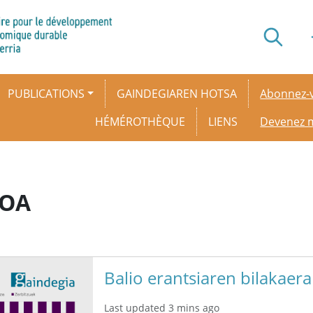
Secondar
PUBLICATIONS
GAINDEGIAREN HOTSA
Abonnez-v
HÉMÉROTHÈQUE
LIENS
Devenez
KOA
Balio erantsiaren bilakaer
Last updated 3 mins ago