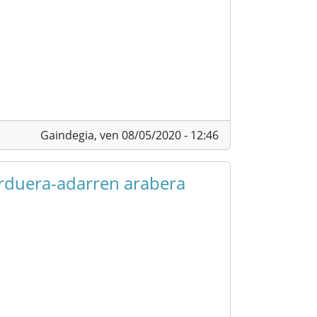
Gaindegia,
ven 08/05/2020 - 12:46
arduera-adarren arabera