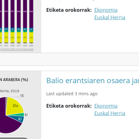
Etiketa orokorrak
Ekonomia
Euskal Herria
Balio erantsiaren osaera j
Last updated 3 mins ago
Etiketa orokorrak
Ekonomia
Euskal Herria