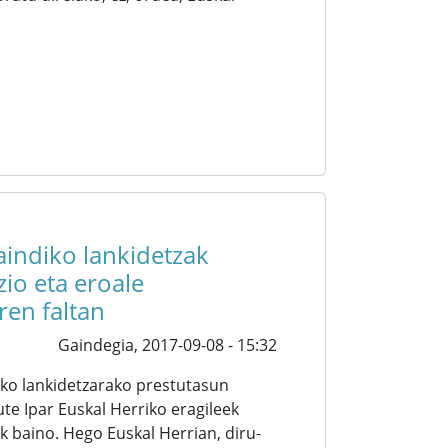
indiko lankidetzak
zio eta eroale
ren faltan
Gaindegia,
2017-09-08 - 15:32
ko lankidetzarako prestutasun
te Ipar Euskal Herriko eragileek
 baino. Hego Euskal Herrian, diru-