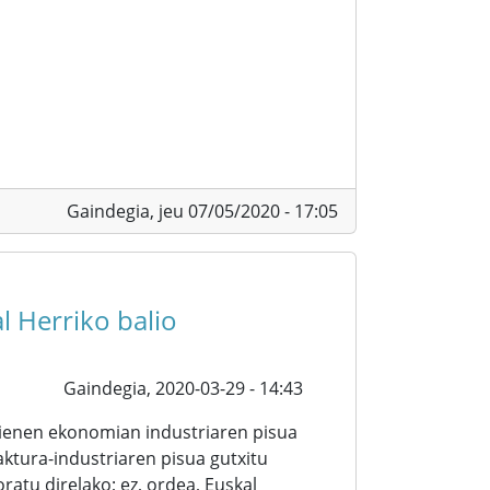
Gaindegia,
jeu 07/05/2020 - 17:05
l Herriko balio
Gaindegia,
2020-03-29 - 14:43
hienen ekonomian industriaren pisua
tura-industriaren pisua gutxitu
ratu direlako; ez, ordea, Euskal