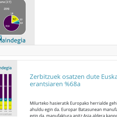
Zerbitzuek osatzen dute Euska
erantsiaren %68a
Milurteko hasieratik Europako herrialde ge
ahuldu egin da. Europar Batasunean manufak
egin da, manufaktura anitz Asia aldera kanpo