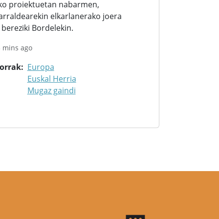
ko proiektuetan nabarmen,
arraldearekin elkarlanerako joera
bereziki Bordelekin.
3 mins ago
korrak
Europa
Euskal Herria
Mugaz gaindi