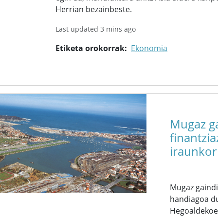
Herrian bezainbeste.
Last updated 3 mins ago
Etiketa orokorrak
Ekonomia
Mugaz ga
finantzia
iraunkor
Mugaz gaindi
handiagoa du
Hegoaldekoek