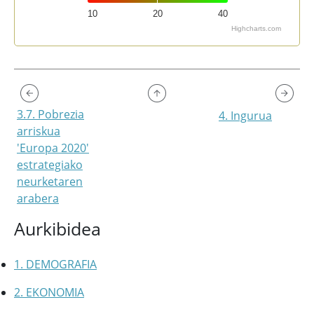
10
20
40
Highcharts.com
End of interactive chart.
3.7. Pobrezia
4. Ingurua
arriskua
'Europa 2020'
estrategiako
neurketaren
arabera
Aurkibidea
1. DEMOGRAFIA
2. EKONOMIA