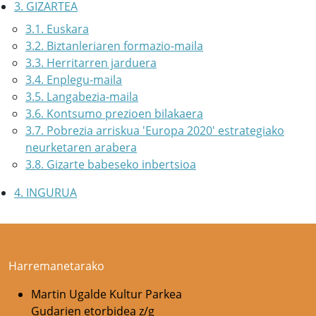
3. GIZARTEA
3.1. Euskara
3.2. Biztanleriaren formazio-maila
3.3. Herritarren jarduera
3.4. Enplegu-maila
3.5. Langabezia-maila
3.6. Kontsumo prezioen bilakaera
3.7. Pobrezia arriskua 'Europa 2020' estrategiako
neurketaren arabera
3.8. Gizarte babeseko inbertsioa
4. INGURUA
Harremanetarako
Martin Ugalde Kultur Parkea
Gudarien etorbidea z/g