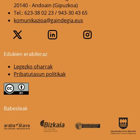
20140 - Andoain (Gipuzkoa)
Tel.: 623-38 02 23 / 943-30 43 65
komunikazioa@gaindegia.eus
Edukien erabileraz
Legezko oharrak
Pribatutasun politikak
Babesleak