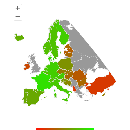
Euskal Herria eta europar estatuak. 2019
View as data table, Gizarte babeseko gastua BPGare