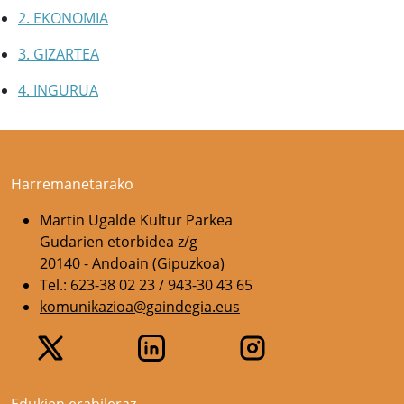
2. EKONOMIA
3. GIZARTEA
4. INGURUA
Harremanetarako
Martin Ugalde Kultur Parkea
Gudarien etorbidea z/g
20140 - Andoain (Gipuzkoa)
Tel.: 623-38 02 23 / 943-30 43 65
komunikazioa@gaindegia.eus
Edukien erabileraz