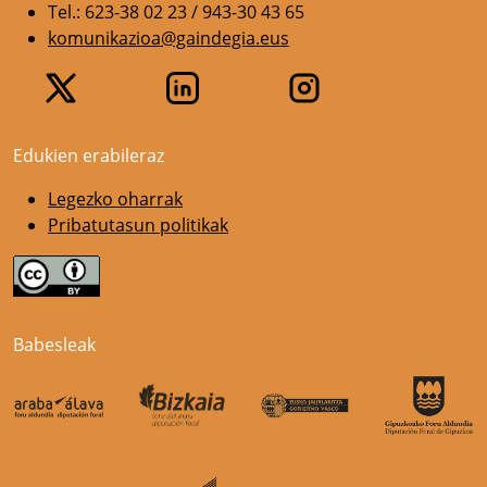
Tel.: 623-38 02 23 / 943-30 43 65
komunikazioa@gaindegia.eus
Edukien erabileraz
Legezko oharrak
Pribatutasun politikak
Babesleak