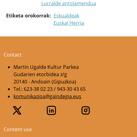
Lurralde antolamendua
Etiketa orokorrak
Eskualdeak
Euskal Herria
Contact
Martin Ugalde Kultur Parkea
Gudarien etorbidea z/g
20140 - Andoain (Gipuzkoa)
Tel.: 623-38 02 23 / 943-30 43 65
komunikazioa@gaindegia.eus
Content use