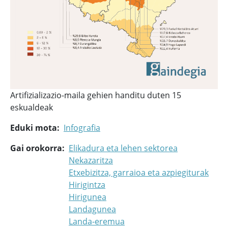
Artifizializazio-maila gehien handitu duten 15
eskualdeak
Eduki mota
Infografia
Gai orokorra
Elikadura eta lehen sektorea
Nekazaritza
Etxebizitza, garraioa eta azpiegiturak
Hirigintza
Hirigunea
Landagunea
Landa-eremua