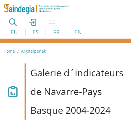
Aller au contenu principal
EU
ES
FR
EN
Fil d'Ariane
Home
Argitalpenak
Galerie d´indicateurs
de Navarre-Pays
Basque 2004-2024