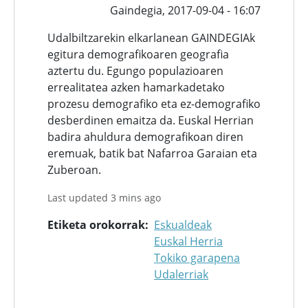
Gaindegia,
2017-09-04 - 16:07
Udalbiltzarekin elkarlanean GAINDEGIAk
egitura demografikoaren geografia
aztertu du. Egungo populazioaren
errealitatea azken hamarkadetako
prozesu demografiko eta ez-demografiko
desberdinen emaitza da. Euskal Herrian
badira ahuldura demografikoan diren
eremuak, batik bat Nafarroa Garaian eta
Zuberoan.
Last updated 3 mins ago
Etiketa orokorrak
Eskualdeak
Euskal Herria
Tokiko garapena
Udalerriak