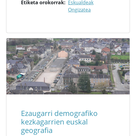
Etiketa orokorrak
Eskualdeak
Ongizatea
Ezaugarri demografiko
kezkagarrien euskal
geografia