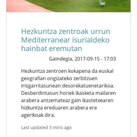
Hezkuntza zentroak urrun
Mediterranear isurialdeko
hainbat eremutan
Gaindegia,
2017-09-15 - 17:03
Hezkuntza zentroen kokapena da euskal
geografian ongizateko zerbitzuen
irisgarritasunean desorekatuenetarikoa.
Desberdintasun horiek ikasketa mailaren
arabera antzemateaz gain ikastetxearen
hizkuntza ereduaren arabera ere
agerikoak dira.
Last updated 3 mins ago