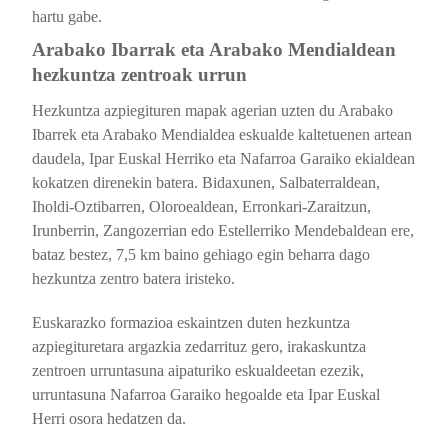
hartu gabe.
Arabako Ibarrak eta Arabako Mendialdean
hezkuntza zentroak urrun
Hezkuntza azpiegituren mapak a
gerian uzten du Arabako
Ibarrek eta Arabako Mendialdea eskualde kaltetuenen artean
daudela, Ipar Euskal Herriko eta Nafarroa Garaiko ekialdean
kokatzen direnekin batera. Bidaxunen, Salbaterraldean,
Iholdi-Oztibarren, Oloroealdean, Erronkari-Zaraitzun,
Irunberrin, Zangozerrian edo Estellerriko Mendebaldean ere,
bataz bestez, 7,5 km baino gehiago egin beharra dago
hezkuntza zentro batera iristeko.
Euskarazko formazioa eskaintzen duten hezkuntza
azpiegituretara argazkia zedarrituz gero, irakaskuntza
zentroen urruntasuna aipaturiko eskualdeetan ezezik,
urruntasuna Nafarroa Garaiko hegoalde eta Ipar Euskal
Herri osora hedatzen da.