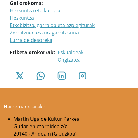
Gai orokorra
Hezkuntza eta kultura
Hezkuntza
Etxebizitza, garraioa eta azpiegiturak
Zerbitzuen eskuragarritasuna
Lurralde desoreka
Etiketa orokorrak
Eskualdeak
Ongizatea
Harremanetarako
Martin Ugalde Kultur Parkea
Gudarien etorbidea z/g
20140 - Andoain (Gipuzkoa)