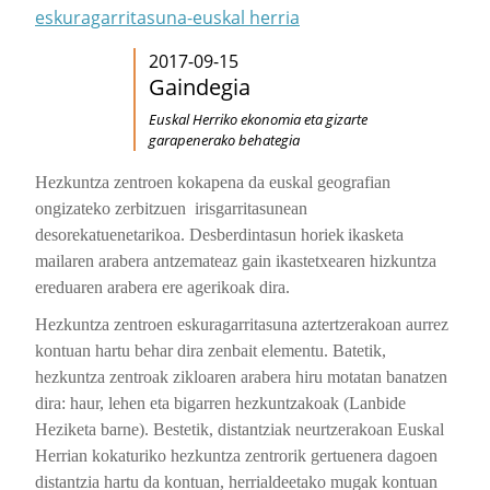
eskuragarritasuna-euskal herria
2017-09-15
Gaindegia
Euskal Herriko ekonomia eta gizarte
garapenerako behategia
Hezkuntza zentroen kokapena da euskal geografian
ongizateko zerbitzuen irisgarritasunean
desorekatuenetarikoa
. Desberdintasun horiek
ikasketa
mailaren arabera antzemateaz gain ikastetxearen hizkuntza
ereduaren arabera ere agerikoak dira.
Hezkuntza zentroen eskuragarritasuna aztertzerakoan aurrez
kontuan hartu behar dira zenbait elementu. Batetik,
hezkuntza zentroak zikloaren arabera hiru motatan banatzen
dira: haur, lehen eta bigarren hezkuntzakoak (Lanbide
Heziketa barne). Bestetik, distantziak neurtzerakoan Euskal
Herrian kokaturiko hezkuntza zentrorik gertuenera dagoen
distantzia hartu da kontuan, herrialdeetako mugak kontuan