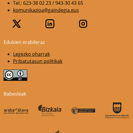
Tel.: 623-38 02 23 / 943-30 43 65
komunikazioa@gaindegia.eus
Edukien erabileraz
Legezko oharrak
Pribatutasun politikak
Babesleak