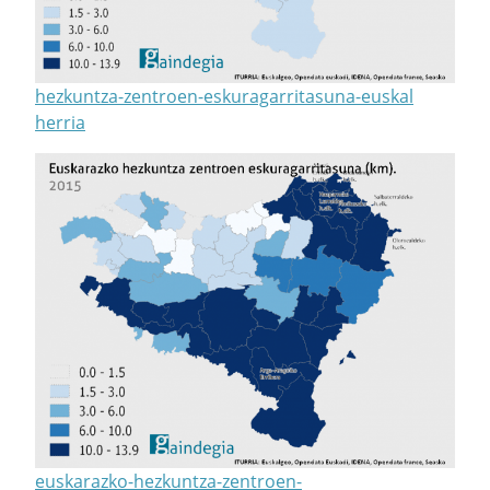
hezkuntza-zentroen-eskuragarritasuna-euskal
herria
euskarazko-hezkuntza-zentroen-