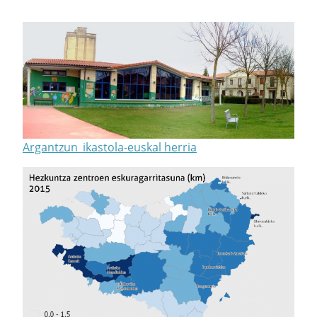
Argantzun_ikastola-euskal herria