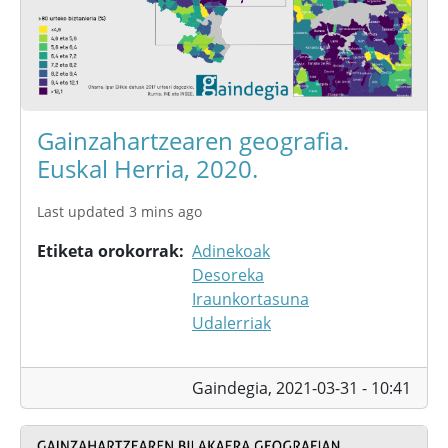
Gainzahartzearen geografia.
Euskal Herria, 2020.
Last updated 3 mins ago
Etiketa orokorrak
Adinekoak
Desoreka
Iraunkortasuna
Udalerriak
Gaindegia,
2021-03-31 - 10:41