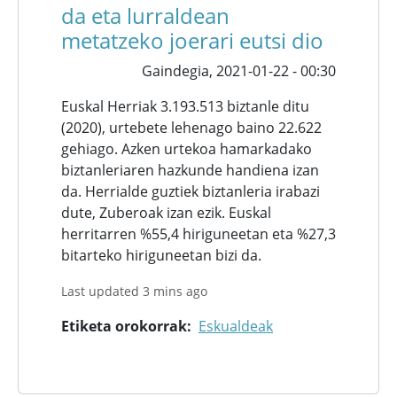
da eta lurraldean
metatzeko joerari eutsi dio
Gaindegia,
2021-01-22 - 00:30
Euskal Herriak 3.193.513 biztanle ditu
(2020), urtebete lehenago baino 22.622
gehiago. Azken urtekoa hamarkadako
biztanleriaren hazkunde handiena izan
da. Herrialde guztiek biztanleria irabazi
dute, Zuberoak izan ezik. Euskal
herritarren %55,4 hiriguneetan eta %27,3
bitarteko hiriguneetan bizi da.
Last updated 3 mins ago
Etiketa orokorrak
Eskualdeak