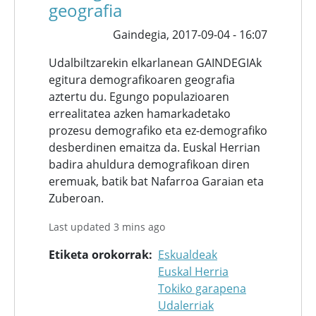
geografia
Gaindegia,
2017-09-04 - 16:07
Udalbiltzarekin elkarlanean GAINDEGIAk
egitura demografikoaren geografia
aztertu du. Egungo populazioaren
errealitatea azken hamarkadetako
prozesu demografiko eta ez-demografiko
desberdinen emaitza da. Euskal Herrian
badira ahuldura demografikoan diren
eremuak, batik bat Nafarroa Garaian eta
Zuberoan.
Last updated 3 mins ago
Etiketa orokorrak
Eskualdeak
Euskal Herria
Tokiko garapena
Udalerriak