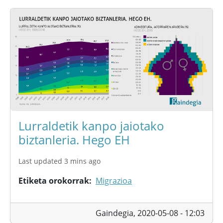
Lurraldetik kanpo jaiotako
biztanleria. Hego EH
Last updated 3 mins ago
Etiketa orokorrak
Migrazioa
Gaindegia,
2020-05-08 - 12:03