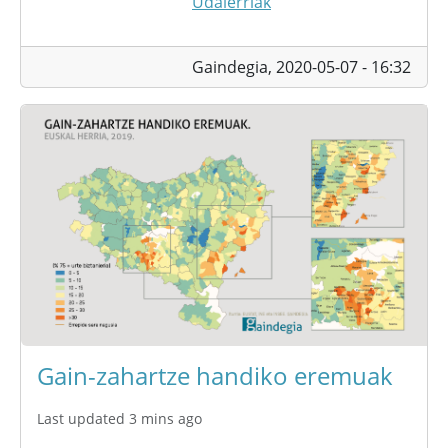
Udalerriak
Gaindegia,
2020-05-07 - 16:32
Gain-zahartze handiko eremuak
Last updated 3 mins ago