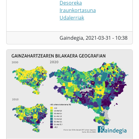
Desoreka
Iraunkortasuna
Udalerriak
Gaindegia,
2021-03-31 - 10:38