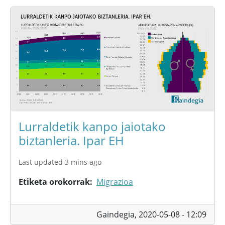
Lurraldetik kanpo jaiotako
biztanleria. Ipar EH
Last updated 3 mins ago
Etiketa orokorrak
Migrazioa
Gaindegia,
2020-05-08 - 12:09