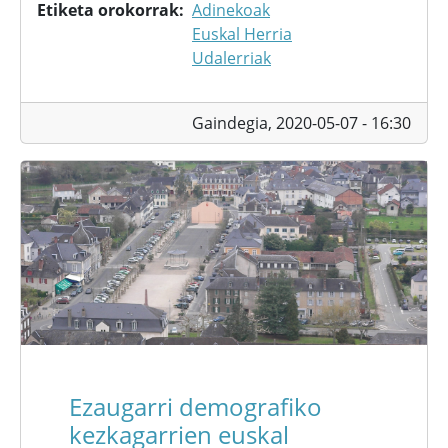
Etiketa orokorrak
Adinekoak
Euskal Herria
Udalerriak
Gaindegia,
2020-05-07 - 16:30
Ezaugarri demografiko
kezkagarrien euskal