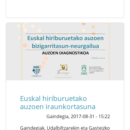
Euskal hiriburuetako
auzoen iraunkortasuna
Gaindegia,
2017-08-31 - 15:22
Gaindegiak, Udalbiltzarekin eta Gasteizko