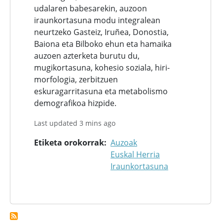
udalaren babesarekin, auzoon
iraunkortasuna modu integralean
neurtzeko Gasteiz, Iruñea, Donostia,
Baiona eta Bilboko ehun eta hamaika
auzoen azterketa burutu du,
mugikortasuna, kohesio soziala, hiri-
morfologia, zerbitzuen
eskuragarritasuna eta metabolismo
demografikoa hizpide.
Last updated 3 mins ago
Etiketa orokorrak
Auzoak
Euskal Herria
Iraunkortasuna