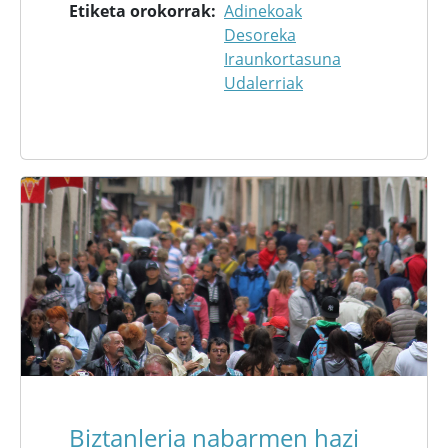
Etiketa orokorrak
Adinekoak
Desoreka
Iraunkortasuna
Udalerriak
Biztanleria nabarmen hazi