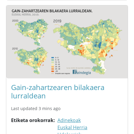
Gain-zahartzearen bilakaera
lurraldean
Last updated 3 mins ago
Etiketa orokorrak
Adinekoak
Euskal Herria