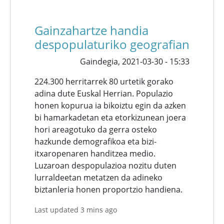
Gainzahartze handia
despopulaturiko geografian
Gaindegia,
2021-03-30 - 15:33
224.300 herritarrek 80 urtetik gorako
adina dute Euskal Herrian. Populazio
honen kopurua ia bikoiztu egin da azken
bi hamarkadetan eta etorkizunean joera
hori areagotuko da gerra osteko
hazkunde demografikoa eta bizi-
itxaropenaren handitzea medio.
Luzaroan despopulazioa nozitu duten
lurraldeetan metatzen da adineko
biztanleria honen proportzio handiena.
Last updated 3 mins ago