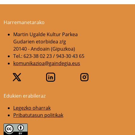
Harremanetarako
Martin Ugalde Kultur Parkea
Gudarien etorbidea z/g
20140 - Andoain (Gipuzkoa)
Tel.: 623-38 02 23 / 943-30 43 65
komunikazioa@gaindegia.eus
Edukien erabileraz
Legezko oharrak
Pribatutasun politikak