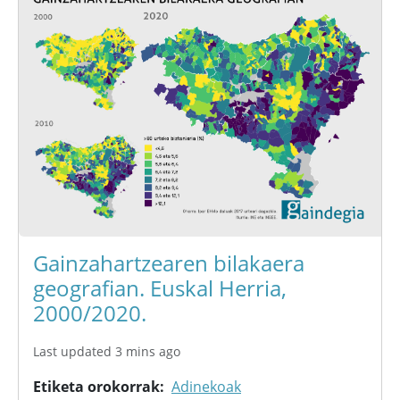
Gainzahartzearen bilakaera
geografian. Euskal Herria,
2000/2020.
Last updated 3 mins ago
Etiketa orokorrak
Adinekoak