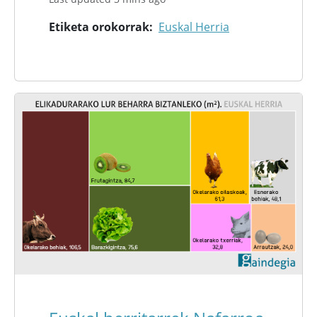
Etiketa orokorrak
Euskal Herria