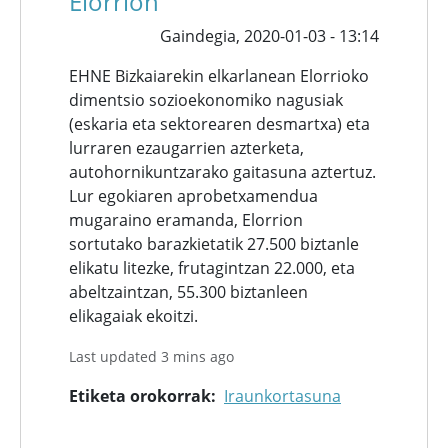
Elorrion
Gaindegia,
2020-01-03 - 13:14
EHNE Bizkaiarekin elkarlanean Elorrioko
dimentsio sozioekonomiko nagusiak
(eskaria eta sektorearen desmartxa) eta
lurraren ezaugarrien azterketa,
autohornikuntzarako gaitasuna aztertuz.
Lur egokiaren aprobetxamendua
mugaraino eramanda, Elorrion
sortutako barazkietatik 27.500 biztanle
elikatu litezke, frutagintzan 22.000, eta
abeltzaintzan, 55.300 biztanleen
elikagaiak ekoitzi.
Last updated 3 mins ago
Etiketa orokorrak
Iraunkortasuna