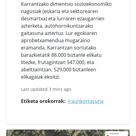
Karrantzako dimentsio sozioekonomiko
nagusiak (eskaria eta sektorearen
desmartxa) eta lurraren ezaugarrien
azterketa, autohornikuntzarako
gaitasuna aztertuz. Lur egokiaren
aprobetxamendua mugaraino
eramanda, Karrantzan sortutako
barazkietatik 88.000 biztanle elikatu
litezke, frutagintzan 547.000, eta
abeltzaintzan, 529.000 biztanleen
elikagaiak ekoitzi.
Last updated 3 mins ago
Etiketa orokorrak
Iraunkortasuna