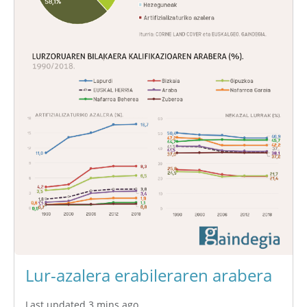
Lur-azalera erabileraren arabera
Last updated 3 mins ago