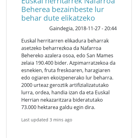
Euskal herritarrek Nafarroa
Beherea bezainbeste lur
behar dute elikatzeko
Gaindegia,
2018-11-27 - 20:44
Euskal herritarren elikadura beharrak
asetzeko beharrezkoa da Nafarroa
Behereko azalera osoa, edo San Mames
zelaia 190.400 bider. Azpimarratzekoa da
esnekien, fruta freskoaren, haragiaren
edo ogiaren ekoizpenerako lur beharra.
2000 urteaz geroztik artifizializatutako
lurra, ordea, handia izan da eta Euskal
Herrian nekazaritzara bideratutako
73.000 hektarea galdu egin dira.
Last updated 3 mins ago