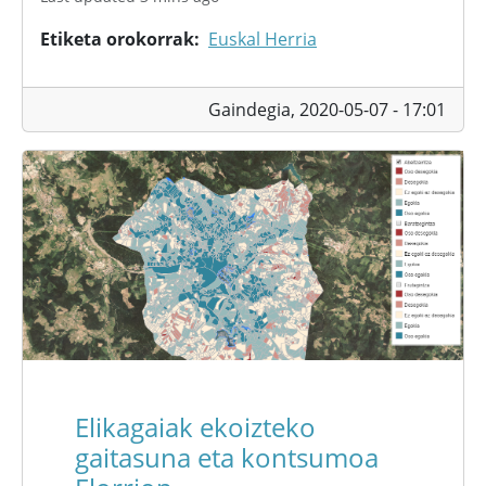
Etiketa orokorrak
Euskal Herria
Gaindegia,
2020-05-07 - 17:01
Elikagaiak ekoizteko
gaitasuna eta kontsumoa