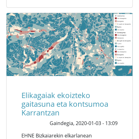
Elikagaiak ekoizteko
gaitasuna eta kontsumoa
Karrantzan
Gaindegia,
2020-01-03 - 13:09
EHNE Bizkaiarekin elkarlanean