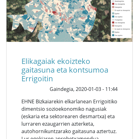
Elikagaiak ekoizteko
gaitasuna eta kontsumoa
Errigoitin
Gaindegia,
2020-01-03 - 11:44
EHNE Bizkaiarekin elkarlanean Errigoitiko
dimentsio sozioekonomiko nagusiak
(eskaria eta sektorearen desmartxa) eta
lurraren ezaugarrien azterketa,
autohornikuntzarako gaitasuna aztertuz.
Lur egokiaren aprobetxamendua