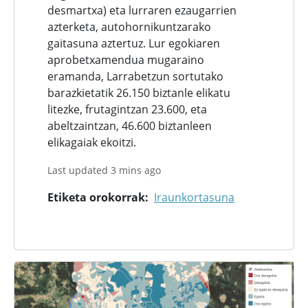
desmartxa) eta lurraren ezaugarrien
azterketa, autohornikuntzarako
gaitasuna aztertuz. Lur egokiaren
aprobetxamendua mugaraino
eramanda, Larrabetzun sortutako
barazkietatik 26.150 biztanle elikatu
litezke, frutagintzan 23.600, eta
abeltzaintzan, 46.600 biztanleen
elikagaiak ekoitzi.
Last updated 3 mins ago
Etiketa orokorrak
Iraunkortasuna