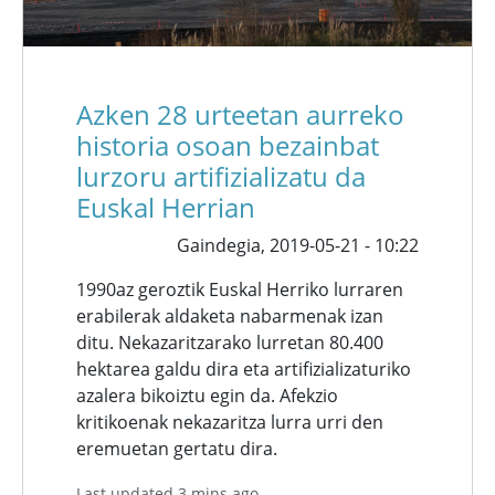
Azken 28 urteetan aurreko
historia osoan bezainbat
lurzoru artifizializatu da
Euskal Herrian
Gaindegia,
2019-05-21 - 10:22
1990az geroztik Euskal Herriko lurraren
erabilerak aldaketa nabarmenak izan
ditu. Nekazaritzarako lurretan 80.400
hektarea galdu dira eta artifizializaturiko
azalera bikoiztu egin da. Afekzio
kritikoenak nekazaritza lurra urri den
eremuetan gertatu dira.
Last updated 3 mins ago