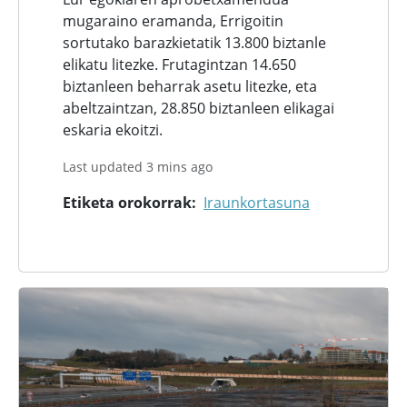
mugaraino eramanda, Errigoitin
sortutako barazkietatik 13.800 biztanle
elikatu litezke. Frutagintzan 14.650
biztanleen beharrak asetu litezke, eta
abeltzaintzan, 28.850 biztanleen elikagai
eskaria ekoitzi.
Last updated 3 mins ago
Etiketa orokorrak
Iraunkortasuna